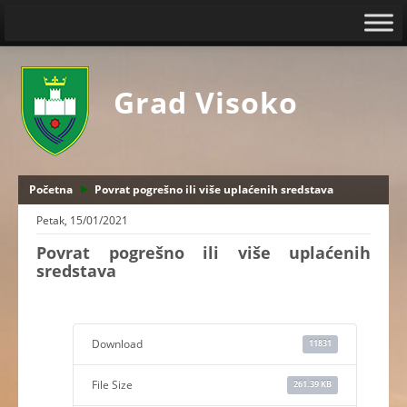
Grad Visoko
Početna
Povrat pogrešno ili više uplaćenih sredstava
Petak, 15/01/2021
Povrat pogrešno ili više uplaćenih
sredstava
Download
11831
File Size
261.39 KB