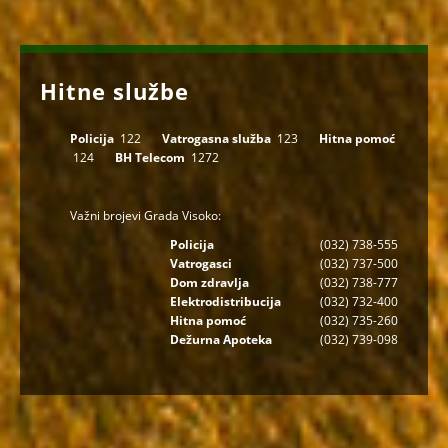
Hitne službe
Policija
122
Vatrogasna služba
123
Hitna pomoć
124
BH Telecom
1272
Važni brojevi Grada Visoko:
Policija
(032) 738-555
Vatrogasci
(032) 737-500
Dom zdravlja
(032) 738-777
Elektrodistribucija
(032) 732-400
Hitna pomoć
(032) 735-260
Dežurna Apoteka
(032) 739-098