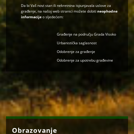
Da bi Vaš novi stan ili nekretnina ispunjavala uslove za
građenje, na našoj web stranici možete dobiti
neophodne
informacije
o sljedećem:
Građenje na području Grada Visoko
Urbanistička saglasnost
Odobrenje za građenje
Odobrenje za upotrebu građevine
Obrazovanje