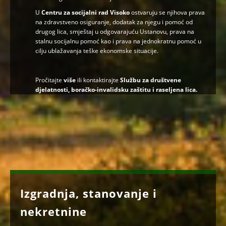
U
Centru za socijalni rad Visoko
ostvaruju se njihova prava
na zdravstveno osiguranje, dodatak za njegu i pomoć od
drugog lica, smještaj u odgovarajuću Ustanovu, prava na
stalnu socijalnu pomoć kao i prava na jednokratnu pomoć u
cilju ublažavanja teške ekonomske situacije.
Pročitajte
više
ili kontaktirajte
Službu za društvene
djelatnosti, boračko-invalidsku zaštitu i raseljena lica
.
Izgradnja, stanovanje i
nekretnine