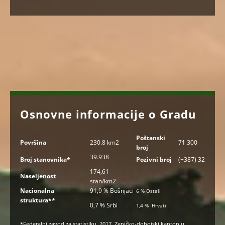
Osnovne informacije o Gradu
Poštanski
Površina
230.8 km2
71 300
broj
39.938
Broj stanovnika*
Pozivni broj
(+387) 32
174,61
Naseljenost
stan/km2
Nacionalna
91,9 % Bošnjaci
6 % Ostali
struktura**
0,7 %
Srbi
1,4 % Hrvati
*Federalni zavod za statistiku, 2017, Zeničko-dobojski kanton u