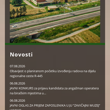
Novosti
Grad za biznis i investicije
Visoko je uvijek otvoreno za preduzetništvo. Preuzmite
07.08.2026
Investicijski vodič Općine Visoko
ovdje.
Obavijest o planiranom početku izvođenju radova na dijelu
regionalne ceste R-445
06.08.2026
JAVNI KONKURS za prijavu kandidata za angažman operatera
na biračkim mjestima u…
06.08.2026
JAVNI OGLAS ZA PRIJEM ZAPOSLENIKA U JU “ZAVIČAJNI MUZEJ”