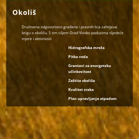
Okoliš
Društvena odgovornost građana i pravnih lica zahtijeva
brigu o okolišu. S tim ciljem Grad Visoko poduzima sljedeće
mjere i aktivnosti:
Hidrografska mreža
Pitka voda
Grantovi za energetsku
učinkovitost
Zaštita okoliša
Kvalitet zraka
Plan upravljanja otpadom
Projekat upravljanja čvrstim
otpadom u BiH