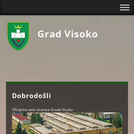
Grad Visoko
Dobrodošli
Oficijelna web stranica Grada Visoko