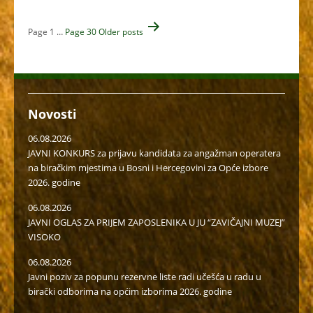
Navigacija
Page 1
…
Page 30
Older
posts
člancima
Novosti
06.08.2026
JAVNI KONKURS za prijavu kandidata za angažman operatera
na biračkim mjestima u Bosni i Hercegovini za Opće izbore
2026. godine
06.08.2026
JAVNI OGLAS ZA PRIJEM ZAPOSLENIKA U JU “ZAVIČAJNI MUZEJ”
VISOKO
06.08.2026
Javni poziv za popunu rezervne liste radi učešća u radu u
birački odborima na općim izborima 2026. godine