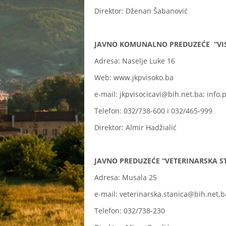
Direktor: Dženan Šabanović
JAVNO KOMUNALNO PREDUZEĆE “VISO
Adresa: Naselje Luke 16
Web: www.jkpvisoko.ba
e-mail: jkpvisocicavi@bih.net.ba; info
Telefon: 032/738-600 i 032/465-999
Direktor: Almir Hadžialić
JAVNO PREDUZEĆE “VETERINARSKA ST
Adresa: Musala 25
e-mail: veterinarska.stanica@bih.net.b
Telefon: 032/738-230