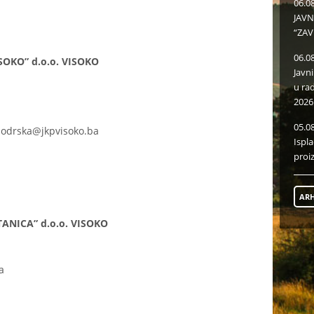
06.0
JAVN
“ZAV
06.0
KO” d.o.o. VISOKO
Javn
u ra
2026
05.0
.podrska@jkpvisoko.ba
Ispl
proi
ARH
ANICA” d.o.o. VISOKO
a