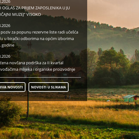
8.2026
I OGLAS ZA PRIJEM ZAPOSLENIKA U JU
IČAJNI MUZEJ” VISOKO
8.2026
i poziv za popunu rezervne liste radi učešća
du u birački odborima na općim izborima
. godine
8.2026
aćena novčana podrška za II kvartal
zvođačima mlijeka i organske proizvodnje
IVA NOVOSTI
NOVOSTI U SLIKAMA