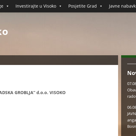
ge
Investirajte u Visoko
Posjetite Grad
Javne nabavk
ko
No
07.0
Obav
SKA GROBLJA” d.o.o. VISOKO
rado
06.0
JAVN
anga
Bosn