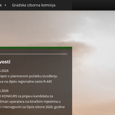
e
Gradska izborna komisija
vosti
8.2026
ijest o planiranom početku izvođenju
va na dijelu regionalne ceste R-445
8.2026
I KONKURS za prijavu kandidata za
žman operatera na biračkim mjestima u
i i Hercegovini za Opće izbore 2026. godine