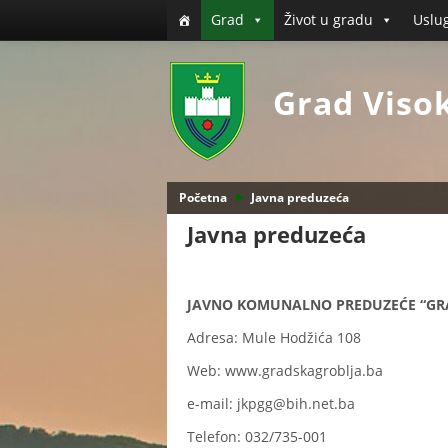
Grad
Život u gradu
Uslu
Grad Viso
Početna
Javna preduzeća
Javna preduzeća
JAVNO KOMUNALNO PREDUZEĆE “GRAD
Adresa: Mule Hodžića 108
Web: www.gradskagroblja.ba
e-mail: jkpgg@bih.net.ba
Telefon: 032/735-001