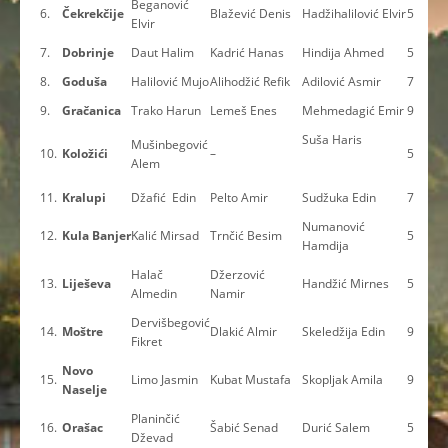
Beganović
6.
Čekrekčije
Blažević Denis
Hadžihalilović Elvir
5
Elvir
7.
Dobrinje
Daut Halim
Kadrić Hanas
Hindija Ahmed
5
8.
Goduša
Halilović Mujo
Alihodžić Refik
Adilović Asmir
7
9.
Gračanica
Trako Harun
Lemeš Enes
Mehmedagić Emir
9
Suša Haris
Mušinbegović
10.
Koložići
–
5
Alem
11.
Kralupi
Džafić Edin
Pelto Amir
Sudžuka Edin
7
Numanović
12.
Kula Banjer
Kalić Mirsad
Trnčić Besim
5
Hamdija
Halač
Džerzović
13.
Liješeva
Handžić Mirnes
5
Almedin
Namir
Dervišbegović
14.
Moštre
Dlakić Almir
Skeledžija Edin
9
Fikret
Novo
15.
Limo Jasmin
Kubat Mustafa
Skopljak Amila
9
Naselje
Planinčić
16.
Orašac
Šabić Senad
Durić Salem
5
Dževad