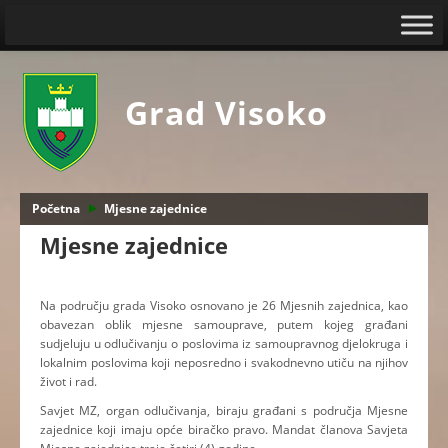
Grad Visoko
Početna
Mjesne zajednice
Mjesne zajednice
Na području grada Visoko osnovano je 26 Mjesnih zajednica, kao
obavezan oblik mjesne samouprave, putem kojeg građani
sudjeluju u odlučivanju o poslovima iz samoupravnog djelokruga i
lokalnim poslovima koji neposredno i svakodnevno utiču na njihov
život i rad.
Savjet MZ, organ odlučivanja, biraju građani s područja Mjesne
zajednice koji imaju opće biračko pravo. Mandat članova Savjeta