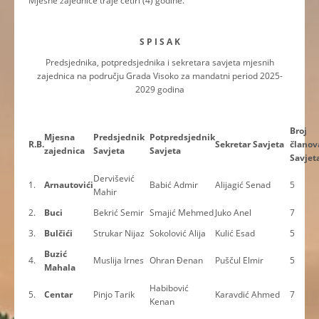
Mjesne zajednice traje četiri (4) godine.
S P I S A K
Predsjednika, potpredsjednika i sekretara savjeta mjesnih
zajednica na području Grada Visoko za mandatni period 2025-
2029 godina
Broj
Mjesna
Predsjednik
Potpredsjednik
R.B.
Sekretar Savjeta
članov
zajednica
Savjeta
Savjeta
Savjet
Dervišević
1.
Arnautovići
Babić Admir
Alijagić Senad
5
Mahir
2.
Buci
Bekrić Semir
Smajić Mehmed
Juko Anel
7
3.
Bulčići
Strukar Nijaz
Sokolović Alija
Kulić Esad
5
Buzić
4.
Muslija Irnes
Ohran Đenan
Puščul Elmir
5
Mahala
Habibović
5.
Centar
Pinjo Tarik
Karavdić Ahmed
7
Kenan