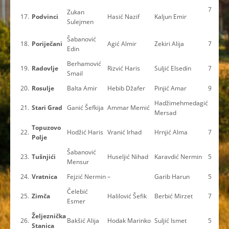
7
Zukan
17.
Podvinci
Hasić Nazif
Kaljun Emir
Sulejmen
Šabanović
18.
Poriječani
Agić Almir
Zekiri Alija
7
Edin
Berhamović
19.
Radovlje
Rizvić Haris
Suljić Elsedin
7
Smail
20.
Rosulje
Balta Amir
Hebib Džafer
Pinjić Amar
9
Hadžimehmedagić
21.
Stari Grad
Ganić Šefkija
Ammar Memić
Mersad
Topuzovo
22.
Hodžić Haris
Vranić Irhad
Hrnjić Alma
7
Polje
Šabanović
23.
Tušnjići
Huseljić Nihad
Karavdić Nermin
5
Mensur
24.
Vratnica
Fejzić Nermin
–
Garib Harun
5
Čelebić
25.
Zimča
Halilović Šefik
Berbić Mirzet
7
Esmer
Željeznička
26.
Bakšić Alija
Hodak Marinko
Suljić Ismet
5
Stanica