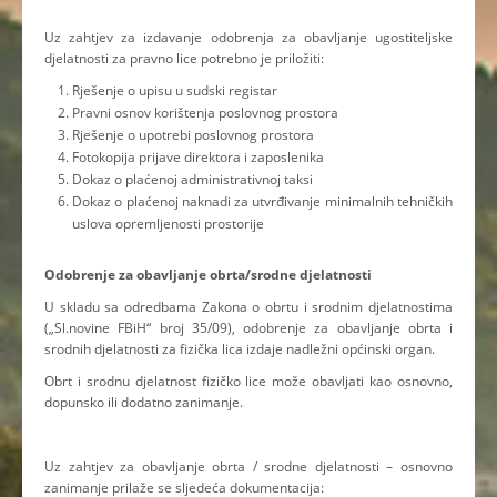
Uz zahtjev za izdavanje odobrenja za obavljanje ugostiteljske
djelatnosti za pravno lice potrebno je priložiti:
Rješenje o upisu u sudski registar
Pravni osnov korištenja poslovnog prostora
Rješenje o upotrebi poslovnog prostora
Fotokopija prijave direktora i zaposlenika
Dokaz o plaćenoj administrativnoj taksi
Dokaz o plaćenoj naknadi za utvrđivanje minimalnih tehničkih
uslova opremljenosti prostorije
Odobrenje za obavljanje obrta/srodne djelatnosti
U skladu sa odredbama Zakona o obrtu i srodnim djelatnostima
(„Sl.novine FBiH“ broj 35/09), odobrenje za obavljanje obrta i
srodnih djelatnosti za fizička lica izdaje nadležni općinski organ.
Obrt i srodnu djelatnost fizičko lice može obavljati kao osnovno,
dopunsko ili dodatno zanimanje.
Uz zahtjev za obavljanje obrta / srodne djelatnosti – osnovno
zanimanje prilaže se sljedeća dokumentacija: