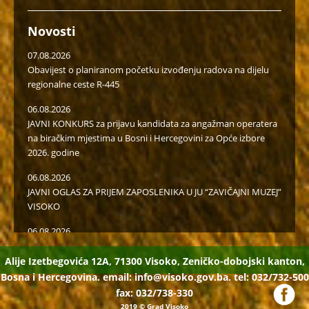
Novosti
07.08.2026
Obavijest o planiranom početku izvođenju radova na dijelu
regionalne ceste R-445
06.08.2026
JAVNI KONKURS za prijavu kandidata za angažman operatera
na biračkim mjestima u Bosni i Hercegovini za Opće izbore
2026. godine
06.08.2026
JAVNI OGLAS ZA PRIJEM ZAPOSLENIKA U JU “ZAVIČAJNI MUZEJ”
VISOKO
06.08.2026
Javni poziv za popunu rezervne liste radi učešća u radu u
birački odborima na općim izborima 2026. godine
Alije Izetbegovića 12A, 71300 Visoko, Zeničko-dobojski kanton,
Bosna i Hercegovina. email:
info@visoko.gov.ba.
tel: 032/732-500
05.08.2026
fax: 032/738-330
Isplaćena novčana podrška za II kvartal proizvođačima
2019
© Grad Visoko