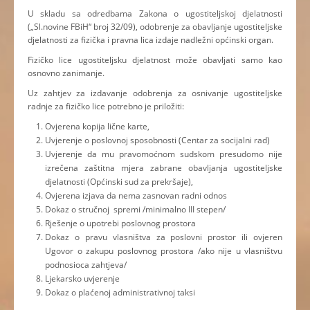
U skladu sa odredbama Zakona o ugostiteljskoj djelatnosti
(„Sl.novine FBiH“ broj 32/09), odobrenje za obavljanje ugostiteljske
djelatnosti za fizička i pravna lica izdaje nadležni općinski organ.
Fizičko lice ugostiteljsku djelatnost može obavljati samo kao
osnovno zanimanje.
Uz zahtjev za izdavanje odobrenja za osnivanje ugostiteljske
radnje za fizičko lice potrebno je priložiti:
Ovjerena kopija lične karte,
Uvjerenje o poslovnoj sposobnosti (Centar za socijalni rad)
Uvjerenje da mu pravomoćnom sudskom presudomo nije
izrečena zaštitna mjera zabrane obavljanja ugostiteljske
djelatnosti (Općinski sud za prekršaje),
Ovjerena izjava da nema zasnovan radni odnos
Dokaz o stručnoj spremi /minimalno III stepen/
Rješenje o upotrebi poslovnog prostora
Dokaz o pravu vlasništva za poslovni prostor ili ovjeren
Ugovor o zakupu poslovnog prostora /ako nije u vlasništvu
podnosioca zahtjeva/
Ljekarsko uvjerenje
Dokaz o plaćenoj administrativnoj taksi