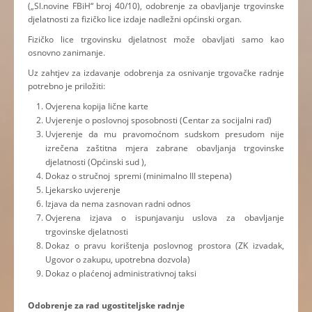
(„Sl.novine FBiH“ broj 40/10), odobrenje za obavljanje trgovinske
djelatnosti za fizičko lice izdaje nadležni općinski organ.
Fizičko lice trgovinsku djelatnost može obavljati samo kao
osnovno zanimanje.
Uz zahtjev za izdavanje odobrenja za osnivanje trgovačke radnje
potrebno je priložiti:
Ovjerena kopija lične karte
Uvjerenje o poslovnoj sposobnosti (Centar za socijalni rad)
Uvjerenje da mu pravomoćnom sudskom presudom nije
izrečena zaštitna mjera zabrane obavljanja trgovinske
djelatnosti (Općinski sud ),
Dokaz o stručnoj spremi (minimalno III stepena)
Ljekarsko uvjerenje
Izjava da nema zasnovan radni odnos
Ovjerena izjava o ispunjavanju uslova za obavljanje
trgovinske djelatnosti
Dokaz o pravu korištenja poslovnog prostora (ZK izvadak,
Ugovor o zakupu, upotrebna dozvola)
Dokaz o plaćenoj administrativnoj taksi
Odobrenje za rad ugostiteljske radnje