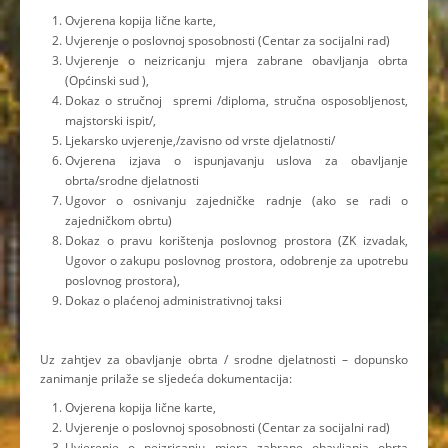
Ovjerena kopija lične karte,
Uvjerenje o poslovnoj sposobnosti (Centar za socijalni rad)
Uvjerenje o neizricanju mjera zabrane obavljanja obrta
(Općinski sud ),
Dokaz o stručnoj spremi /diploma, stručna osposobljenost,
majstorski ispit/,
Ljekarsko uvjerenje,/zavisno od vrste djelatnosti/
Ovjerena izjava o ispunjavanju uslova za obavljanje
obrta/srodne djelatnosti
Ugovor o osnivanju zajedničke radnje (ako se radi o
zajedničkom obrtu)
Dokaz o pravu korištenja poslovnog prostora (ZK izvadak,
Ugovor o zakupu poslovnog prostora, odobrenje za upotrebu
poslovnog prostora),
Dokaz o plaćenoj administrativnoj taksi
Uz zahtjev za obavljanje obrta / srodne djelatnosti – dopunsko
zanimanje prilaže se sljedeća dokumentacija:
Ovjerena kopija lične karte,
Uvjerenje o poslovnoj sposobnosti (Centar za socijalni rad)
Uvjerenje o neizricanju mjera zabrane obavljanja obrta