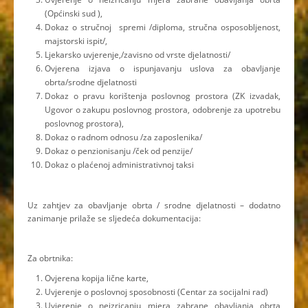
(Općinski sud ),
Dokaz o stručnoj spremi /diploma, stručna osposobljenost,
majstorski ispit/,
Ljekarsko uvjerenje,/zavisno od vrste djelatnosti/
Ovjerena izjava o ispunjavanju uslova za obavljanje
obrta/srodne djelatnosti
Dokaz o pravu korištenja poslovnog prostora (ZK izvadak,
Ugovor o zakupu poslovnog prostora, odobrenje za upotrebu
poslovnog prostora),
Dokaz o radnom odnosu /za zaposlenika/
Dokaz o penzionisanju /ček od penzije/
Dokaz o plaćenoj administrativnoj taksi
Uz zahtjev za obavljanje obrta / srodne djelatnosti – dodatno
zanimanje prilaže se sljedeća dokumentacija:
Za obrtnika:
Ovjerena kopija lične karte,
Uvjerenje o poslovnoj sposobnosti (Centar za socijalni rad)
Uvjerenje o neizricanju mjera zabrane obavljanja obrta