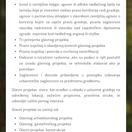
Izvod iz zemljišne knjige, ugovor ili odluka nadležnog tijela na
temelju koje je investitor stekao pravo korištenja radi gradnje,
ugovor o partnerstvu sklopljen s vlasnikom zemljišta,ugovor o
koncesiji kojim se stječe pravo gradnje, pisana saglasnost
vlasnika nekretnine ili vlasnika nad zajedničkim dijelovima
zgrade ovjerena kod nadležnog organa ili službe
Tri primjerka glavnog projekta
Pisani izvještaj o obavljenoj kontroli glavnog projekta
Pisano izvještaj i potvrda o izvršenoj nostrifikaciji
Elaborat o istražnim radovima ,ako su podaci iz njih poslužili
za izradu glavnog projekta, te tehnološki elaborat ako je
potreban
Saglasnosti i dozvole pribavljene u postupku izdavanja
urbanističke saglasnosti za predmetnu građevinu
Glavni projekat mora biti izrađen u skladu s uslovima gradnje na
određenoj lokaciji, važećim propisima, pravilima struke, te
udovoljiti zaštiti javnog interesa.
Glavni projekat se sastoji od:
Glavnog arhitektonskog projekta
Glavnog geotehničkog projekta
Glavni projekat konstrukcije