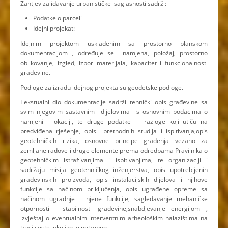
Zahtjev za idavanje urbanističke saglasnosti sadrži:
Podatke o parceli
Idejni projekat:
Idejnim projektom usklađenim sa prostorno planskom
dokumentacijom , određuje se namjena, položaj, prostorno
oblikovanje, izgled, izbor materijala, kapacitet i funkcionalnost
građevine.
Podloge za izradu idejnog projekta su geodetske podloge.
Tekstualni dio dokumentacije sadrži tehnički opis građevine sa
svim njegovim sastavnim dijelovima s osnovnim podacima o
namjeni i lokaciji, te druge podatke i razloge koji utiču na
predviđena rješenje, opis prethodnih studija i ispitivanja,opis
geotehničkih rizika, osnovne principe građenja vezano za
zemljane radove i druge elemente prema odredbama Pravilnika o
geotehničkim istraživanjima i ispitivanjima, te organizaciji i
sadržaju misija geotehničkog inženjerstva, opis upotrebljenih
građevinskih proizvoda, opis instalacijskih dijelova i njihove
funkcije sa načinom priključenja, opis ugrađene opreme sa
načinom ugradnje i njene funkcije, sagledavanje mehaničke
otpornosti i stabilnosti građevine,snabdjevanje energijom ,
izvještaj o eventualnim interventnim arheološkim nalazištima na
trasi ceste, ukoliko je potrebno.