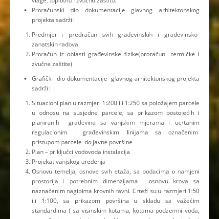
vlage, toplotnu i zvučnu zaštitu.
Proračunski dio dokumentacije glavnog arhitektonskog
projekta sadrži:
Predmjer i predračun svih građevinskih i građevinsko-
zanatskih radova
Proračun iz oblasti građevinske fizike(proračun termičke i
zvučne zaštite)
Grafički dio dokumentacije glavnog arhitektonskog projekta
sadrži:
Situacioni plan u razmjeri 1:200 ili 1:250 sa položajem parcele
u odnosu na susjedne parcele, sa prikazom postojećih i
planiranih građevina sa vanjskim mjerama i ucrtanim
regulacionim i građevinskim linijama sa označenim
pristupom parcele do javne površine
Plan – priključci vodovoda instalacija
Projekat vanjskog uređenja
Osnovu temelja, osnove svih etaža, sa podacima o namjeni
prostorija i potrebnim dimenzijama i osnovu krova sa
naznačenim nagibima krovnih ravni. Crteži su u razmjeri 1:50
ili 1:100, sa prikazom površina u skladu sa važećim
standardima ( sa visinskim kotama, kotama podzemni voda,