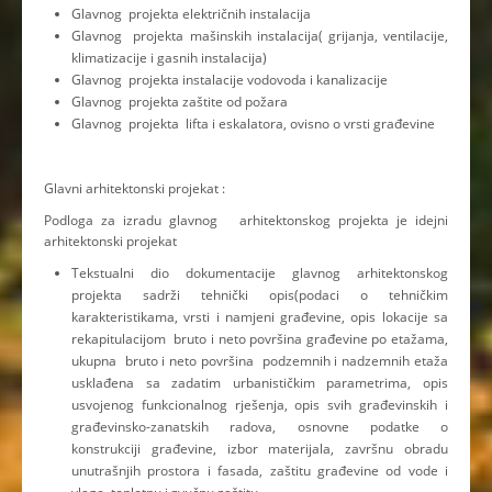
Glavnog projekta električnih instalacija
Glavnog projekta mašinskih instalacija( grijanja, ventilacije,
klimatizacije i gasnih instalacija)
Glavnog projekta instalacije vodovoda i kanalizacije
Glavnog projekta zaštite od požara
Glavnog projekta lifta i eskalatora, ovisno o vrsti građevine
Glavni arhitektonski projekat :
Podloga za izradu glavnog arhitektonskog projekta je idejni
arhitektonski projekat
Tekstualni dio dokumentacije glavnog arhitektonskog
projekta sadrži tehnički opis(podaci o tehničkim
karakteristikama, vrsti i namjeni građevine, opis lokacije sa
rekapitulacijom bruto i neto površina građevine po etažama,
ukupna bruto i neto površina podzemnih i nadzemnih etaža
usklađena sa zadatim urbanističkim parametrima, opis
usvojenog funkcionalnog rješenja, opis svih građevinskih i
građevinsko-zanatskih radova, osnovne podatke o
konstrukciji građevine, izbor materijala, završnu obradu
unutrašnjih prostora i fasada, zaštitu građevine od vode i