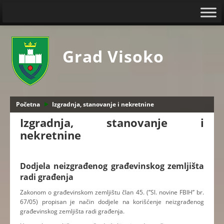
Grad Visoko
Početna
Izgradnja, stanovanje i nekretnine
Izgradnja, stanovanje i
nekretnine
Dodjela neizgrađenog građevinskog zemljišta
radi građenja
Zakonom o građevinskom zemljištu član 45. (’’Sl. novine FBIH’’ br.
67/05) propisan je način dodjele na korišćenje neizgrađenog
građevinskog zemljišta radi građenja.