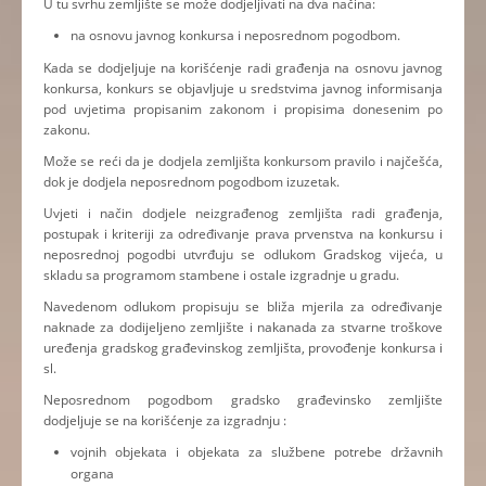
U tu svrhu zemljište se može dodjeljivati na dva načina:
na osnovu javnog konkursa i neposrednom pogodbom.
Kada se dodjeljuje na korišćenje radi građenja na osnovu javnog
konkursa, konkurs se objavljuje u sredstvima javnog informisanja
pod uvjetima propisanim zakonom i propisima donesenim po
zakonu.
Može se reći da je dodjela zemljišta konkursom pravilo i najčešća,
dok je dodjela neposrednom pogodbom izuzetak.
Uvjeti i način dodjele neizgrađenog zemljišta radi građenja,
postupak i kriteriji za određivanje prava prvenstva na konkursu i
neposrednoj pogodbi utvrđuju se odlukom Gradskog vijeća, u
skladu sa programom stambene i ostale izgradnje u gradu.
Navedenom odlukom propisuju se bliža mjerila za određivanje
naknade za dodijeljeno zemljište i nakanada za stvarne troškove
uređenja gradskog građevinskog zemljišta, provođenje konkursa i
sl.
Neposrednom pogodbom gradsko građevinsko zemljište
dodjeljuje se na korišćenje za izgradnju :
vojnih objekata i objekata za službene potrebe državnih
organa