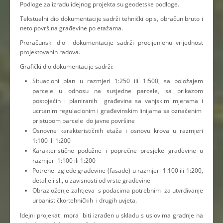
Podloge za izradu idejnog projekta su geodetske podloge.
Tekstualni dio dokumentacije sadrži tehnički opis, obračun bruto i
neto površina građevine po etažama.
Proračunski dio dokumentacije sadrži procijenjenu vrijednost
projektovanih radova.
Grafički dio dokumentacije sadrži:
Situacioni plan u razmjeri 1:250 ili 1:500, sa položajem
parcele u odnosu na susjedne parcele, sa prikazom
postojećih i planiranih građevina sa vanjskim mjerama i
ucrtanim regulacionim i građevinskim linijama sa označenim
pristupom parcele do javne površine
Osnovne karakterističnih etaža i osnovu krova u razmjeri
1:100 ili 1:200
Karakteristične podužne i poprečne presjeke građevine u
razmjeri 1:100 ili 1:200
Potrene izglede građevine (fasade) u razmjeri 1:100 ili 1:200,
detalje i sl., u zavisnosti od vrste građevine
Obrazloženje zahtjeva s podacima potrebnim za utvrđivanje
urbanističko-tehničkih i drugih uvjeta.
Idejni projekat mora biti izrađen u skladu s uslovima gradnje na