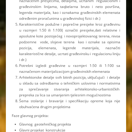
naznačenim presjecima, detaljima, ucrtanim regulacionim i
građevinskim linijama, taqbelarna bruto i neto površina,
legenda materijala, kao i oznakama građevinskih elemenata
određenim proračunima u građevinskoj fizici i dr.)
Karakteristične podužne i poprečne presjeke kroz građevinu
u razmjeri 1:50 ili 1:100( označiti presjeke,dati relativne i
apsolutne kote postojećeg i novoprojektovanog terena, nivoa
podzemne vode, slojeve terena kao i oznake sa opisima
pozicija, elemenata, legende materijala, naznačiti
karakteristične detalje, ucrtati građevinsku i regulacionu liniju
i dr.)
Potrebni izgledi građevine u razmjeri 1:50 ili 1:100 sa
naznačenom materijalizacijom građevinskih elemenata
Arhitektonske detalje svih bitnih pozicija, uključujući i detalje
u skladu sa odredbama o tehničkim uslovima i normativima
za sprečavanje stvaranja arhitektonsko-urbanističkih
prepreka za lica sa umanjenim tjelesnim mogućnostima
Šema stolarije i bravarije i specifikaciju opreme koja nije
obuhvaćena drugim projektima
Faze glavnog projekta:
Glavnog geotehničkog projekta
Glavni projekat konstrukcije