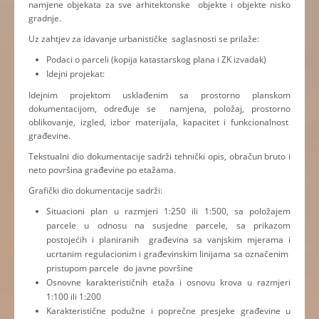
namjene objekata za sve arhitektonske objekte i objekte nisko
gradnje.
Uz zahtjev za idavanje urbanističke saglasnosti se prilaže:
Podaci o parceli (kopija katastarskog plana i ZK izvadak)
Idejni projekat:
Idejnim projektom usklađenim sa prostorno planskom
dokumentacijom, određuje se namjena, položaj, prostorno
oblikovanje, izgled, izbor materijala, kapacitet i funkcionalnost
građevine.
Tekstualni dio dokumentacije sadrži tehnički opis, obračun bruto i
neto površina građevine po etažama.
Grafički dio dokumentacije sadrži:
Situacioni plan u razmjeri 1:250 ili 1:500, sa položajem
parcele u odnosu na susjedne parcele, sa prikazom
postojećih i planiranih građevina sa vanjskim mjerama i
ucrtanim regulacionim i građevinskim linijama sa označenim
pristupom parcele do javne površine
Osnovne karakterističnih etaža i osnovu krova u razmjeri
1:100 ili 1:200
Karakteristične podužne i poprečne presjeke građevine u