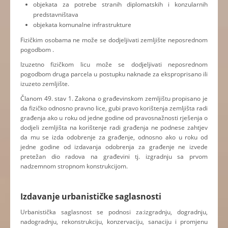
objekata za potrebe stranih diplomatskih i konzularnih
predstavništava
objekata komunalne infrastrukture
Fizičkim osobama ne može se dodjeljivati zemljište neposrednom
pogodbom .
Izuzetno fizičkom licu može se dodjeljivati neposrednom
pogodbom druga parcela u postupku naknade za eksproprisano ili
izuzeto zemljište.
Članom 49. stav 1. Zakona o građevinskom zemljištu propisano je
da fizičko odnosno pravno lice, gubi pravo korištenja zemljišta radi
građenja ako u roku od jedne godine od pravosnažnosti rješenja o
dodjeli zemljišta na korištenje radi građenja ne podnese zahtjev
da mu se izda odobrenje za građenje, odnosno ako u roku od
jedne godine od izdavanja odobrenja za građenje ne izvede
pretežan dio radova na građevini tj. izgradnju sa prvom
nadzemnom stropnom konstrukcijom.
Izdavanje urbanističke saglasnosti
Urbanistička saglasnost se podnosi za:izgradnju, dogradnju,
nadogradnju, rekonstrukciju, konzervaciju, sanaciju i promjenu