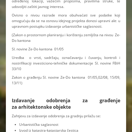
određenoj lokaciji, važećim propisima, pravilima struke, te
udovoljiti zaštiti javnog interesa.
Ovisno o nivou razrade mora obuhvaćati sve podatke koji
omogućuju da se na osnovu idejnog projekta donosi upravni akt u
upravnom postupku izdavanja urbanističke saglasnosti.
(Zakon o prostornom planiranju i korištenju zemljišta na nivou Ze-
Do kantona
Sl. novine Ze-Do kantona 01/05
Uredba o vrsti, sadržaju, označavanju i čuvanju, kontroli i
nostrifikaciji investiciono-tehničke dokumentacije Sl. novine FBiH
33/10
Zakon o građenju Sl. novine Ze-Do kantona 01/05,02/08, 15/09,
13/11)
Izdavanje odobrenja za građenje
za arhitektonske objekte
Zahtjevu za izdavanje odobrenja za gradnju prilažu se:
Urbanistička saglasnost
Izvod iz katastra-katastarska čestica