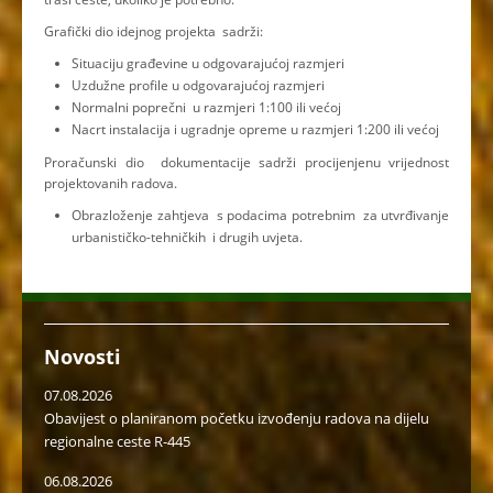
Grafički dio idejnog projekta sadrži:
Situaciju građevine u odgovarajućoj razmjeri
Uzdužne profile u odgovarajućoj razmjeri
Normalni poprečni u razmjeri 1:100 ili većoj
Nacrt instalacija i ugradnje opreme u razmjeri 1:200 ili većoj
Proračunski dio dokumentacije sadrži procijenjenu vrijednost
projektovanih radova.
Obrazloženje zahtjeva s podacima potrebnim za utvrđivanje
urbanističko-tehničkih i drugih uvjeta.
Novosti
07.08.2026
Obavijest o planiranom početku izvođenju radova na dijelu
regionalne ceste R-445
06.08.2026