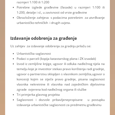
razmjeri 1:100 ili 1:200
Potrebne izglede građevine (fasade) u razmjeri 1:100 ili
1:200, detalje i sl., u zavisnosti od vrste građevine
Obrazloženje zahtjeva s podacima potrebnim za utvrđivanje
urbanističko-tehničkih i drugih uvjeta.
Izdavanje odobrenja za građenje
Uz zahtjev za izdavanje odobrenja za gradnju prilažu se:
Urbanistička saglasnost
Podaci o parceli (kopija katastarskog plana i ZK izvadak)
Izvod iz zemljišne knjige, ugovor ili odluka nadležnog tijela na
temelju koje je investitor stekao pravo korištenja radi gradnje,
ugovor o partnerstvu sklopljen s vlasnikom zemljišta,ugovor o
koncesiji kojim se stječe pravo gradnje, pisana saglasnost
vlasnika nekretnine ili vlasnika nad zajedničkim dijelovima
zgrade ovjerena kod nadležnog organa ili službe
Tri primjerka glavnog projekta
Saglasnosti i dozvole pribavljenepropisane u postupku
izdavanja urbanističke saglasnosti za predmetnu građevinu