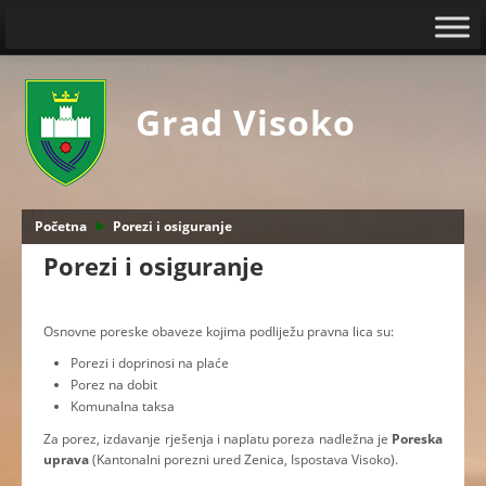
Grad Visoko
Početna
Porezi i osiguranje
Porezi i osiguranje
Osnovne poreske obaveze kojima podliježu pravna lica su:
Porezi i doprinosi na plaće
Porez na dobit
Komunalna taksa
Za porez, izdavanje rješenja i naplatu poreza nadležna je
Poreska
uprava
(Kantonalni porezni ured Zenica, Ispostava Visoko).