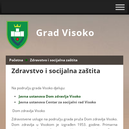
Grad Visoko
Početna
Zdravstvo i socijalna zaštita
Zdravstvo i socijalna zaštita
Na području grada Visoko djeluju:
Javna ustanova Dom zdravlja Visoko
J
avna ustanova Centar za socijalni rad Visoko
Dom zdravlja Visoko
Zdravstvene usluge na području grada pruža Dom zdravlja Visoko.
Dom zdravlja u Visokom je izgrađen 1953. godine. Primarna