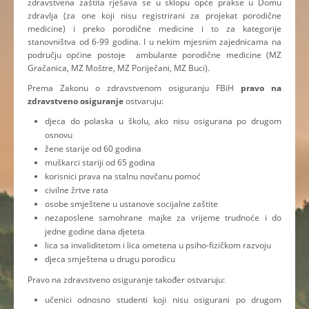
zdravstvena zaštita rješava se u sklopu opće prakse u Domu
zdravlja (za one koji nisu registrirani za projekat porodične
medicine) i preko porodične medicine i to za kategorije
stanovništva od 6-99 godina. I u nekim mjesnim zajednicama na
području općine postoje ambulante porodične medicine (MZ
Gračanica, MZ Moštre, MZ Poriječani, MZ Buci).
Prema Zakonu o zdravstvenom osiguranju FBiH
pravo na
zdravstveno osiguranje
ostvaruju:
djeca do polaska u školu, ako nisu osigurana po drugom
osnovu
žene starije od 60 godina
muškarci stariji od 65 godina
korisnici prava na stalnu novčanu pomoć
civilne žrtve rata
osobe smještene u ustanove socijalne zaštite
nezaposlene samohrane majke za vrijeme trudnoće i do
jedne godine dana djeteta
lica sa invaliditetom i lica ometena u psiho-fizičkom razvoju
djeca smještena u drugu porodicu
Pravo na zdravstveno osiguranje također ostvaruju:
učenici odnosno studenti koji nisu osigurani po drugom