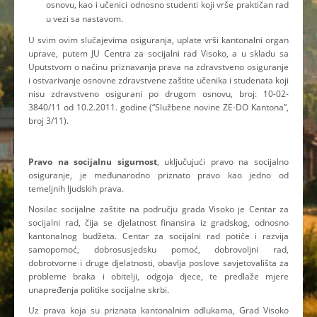
osnovu, kao i učenici odnosno studenti koji vrše praktičan rad
u vezi sa nastavom.
U svim ovim slučajevima osiguranja, uplate vrši kantonalni organ
uprave, putem JU Centra za socijalni rad Visoko, a u skladu sa
Uputstvom o načinu priznavanja prava na zdravstveno osiguranje
i ostvarivanje osnovne zdravstvene zaštite učenika i studenata koji
nisu zdravstveno osigurani po drugom osnovu, broj: 10-02-
3840/11 od 10.2.2011. godine (“Službene novine ZE-DO Kantona”,
broj 3/11).
Pravo na socijalnu sigurnost
, uključujući pravo na socijalno
osiguranje, je međunarodno priznato pravo kao jedno od
temeljnih ljudskih prava.
Nosilac socijalne zaštite na području grada Visoko je Centar za
socijalni rad, čija se djelatnost finansira iz gradskog, odnosno
kantonalnog budžeta. Centar za socijalni rad potiče i razvija
samopomoć, dobrosusjedsku pomoć, dobrovoljni rad,
dobrotvorne i druge djelatnosti, obavlja poslove savjetovališta za
probleme braka i obitelji, odgoja djece, te predlaže mjere
unapređenja politike socijalne skrbi.
Uz prava koja su priznata kantonalnim odlukama, Grad Visoko