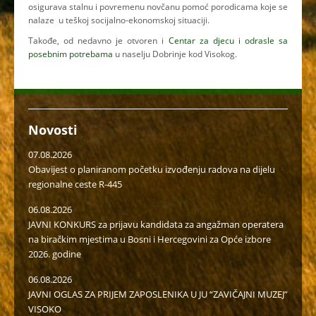
osigurava stalnu i povremenu novčanu pomoć porodicama koje se
nalaze u teškoj socijalno-ekonomskoj situaciji.
Takođe, od nedavno je otvoren i
Centar za djecu i odrasle sa
posebnim potrebama
u naselju Dobrinje kod Visokog.
Novosti
07.08.2026
Obavijest o planiranom početku izvođenju radova na dijelu
regionalne ceste R-445
06.08.2026
JAVNI KONKURS za prijavu kandidata za angažman operatera
na biračkim mjestima u Bosni i Hercegovini za Opće izbore
2026. godine
06.08.2026
JAVNI OGLAS ZA PRIJEM ZAPOSLENIKA U JU “ZAVIČAJNI MUZEJ”
VISOKO