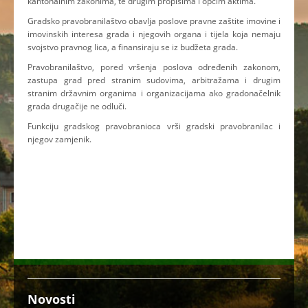
kantonalnim zakonima, te drugim propisima i općim aktima.
Gradsko pravobranilaštvo obavlja poslove pravne zaštite imovine i
imovinskih interesa grada i njegovih organa i tijela koja nemaju
svojstvo pravnog lica, a finansiraju se iz budžeta grada.
Pravobranilaštvo, pored vršenja poslova određenih zakonom,
zastupa grad pred stranim sudovima, arbitražama i drugim
stranim državnim organima i organizacijama ako gradonačelnik
grada drugačije ne odluči.
Funkciju gradskog pravobranioca vrši gradski pravobranilac i
njegov zamjenik.
Novosti