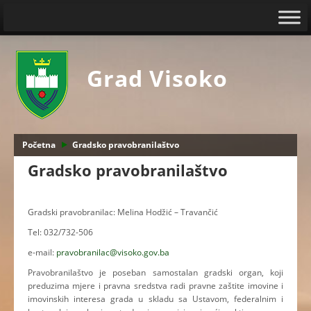
Grad Visoko
Početna
Gradsko pravobranilaštvo
Gradsko pravobranilaštvo
Gradski pravobranilac: Melina Hodžić – Travančić
Tel: 032/732-506
e-mail:
pravobranilac@visoko.gov.ba
Pravobranilaštvo je poseban samostalan gradski organ, koji
preduzima mjere i pravna sredstva radi pravne zaštite imovine i
imovinskih interesa grada u skladu sa Ustavom, federalnim i