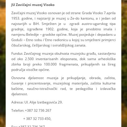
JU Zavičajni muzej Visoko
Zavičajni muzej Visoko osnovan je od strane Grada Visoko 7.aprila
1953. godine, i najstariji je muzej u Ze-do kantonu, a i jedan od
najstarijih u BiH. Smješten je u zgradi austro-ugarskog tipa
gradnje, izgrađene 1902. godine, koja je prvobitno imala i
namjenu Beledije – gradske općine. Muzej posjeduje i depadans u
Goduši – Etno sobu / Etno radionicu u kojoj su smješteni primjerci
čibučarskog, češljarskog i sviraldžijskog zanata.
Fundus Zavičajnog muzeja obuhvata muzejsku građu, sastavljenu
od oko 2.500 inventarisanih eksponata, dok sama arheološka
zbirka broji preko 100.000 fragmenata, prikupljenih sa šireg
područja visočke općine.
Osnovna djelatnost muzeja je prikupljanje, obrada, zaštita,
čuvanje i prezentovanje, muzejskog materijala, zaštita kulturne
baštine, naučno-istraživački rad, te pedagoška i izdavačka
djelatnost.
Adresa: Ul. Alije Izetbegovića 29.
Telefon: +387 32 736 267
+ 387 32 733 450,
Fax: +387 32 736 267