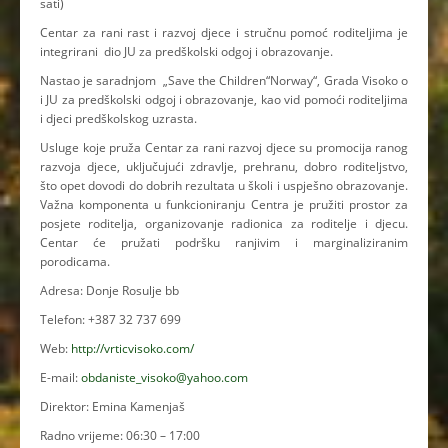
sati)
Centar za rani rast i razvoj djece i stručnu pomoć roditeljima je
integrirani dio JU za predškolski odgoj i obrazovanje.
Nastao je saradnjom „Save the Children“Norway“, Grada Visoko o
i JU za predškolski odgoj i obrazovanje, kao vid pomoći roditeljima
i djeci predškolskog uzrasta.
Usluge koje pruža Centar za rani razvoj djece su promocija ranog
razvoja djece, uključujući zdravlje, prehranu, dobro roditeljstvo,
što opet dovodi do dobrih rezultata u školi i uspješno obrazovanje.
Važna komponenta u funkcioniranju Centra je pružiti prostor za
posjete roditelja, organizovanje radionica za roditelje i djecu.
Centar će pružati podršku ranjivim i marginaliziranim
porodicama.
Adresa: Donje Rosulje bb
Telefon: +387 32 737 699
Web:
http://vrticvisoko.com/
E-mail:
obdaniste_visoko@yahoo.com
Direktor: Emina Kamenjaš
Radno vrijeme: 06:30 – 17:00