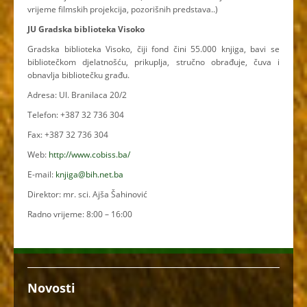
vrijeme filmskih projekcija, pozorišnih predstava..)
JU Gradska biblioteka Visoko
Gradska biblioteka Visoko, čiji fond čini 55.000 knjiga, bavi se
bibliotečkom djelatnošću, prikuplja, stručno obrađuje, čuva i
obnavlja bibliotečku građu.
Adresa: Ul. Branilaca 20/2
Telefon: +387 32 736 304
Fax: +387 32 736 304
Web:
http://www.cobiss.ba/
E-mail:
knjiga@bih.net.ba
Direktor: mr. sci. Ajša Šahinović
Radno vrijeme: 8:00 – 16:00
Novosti