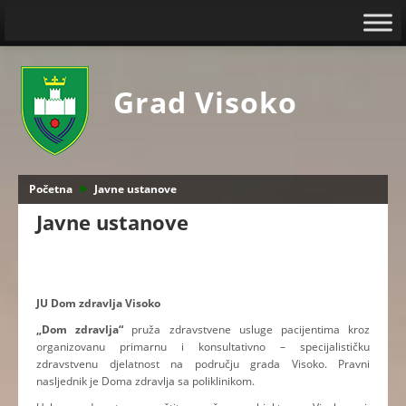
Grad Visoko
Početna
Javne ustanove
Javne ustanove
JU Dom zdravlja Visoko
„Dom zdravlja“
pruža zdravstvene usluge pacijentima kroz
organizovanu primarnu i konsultativno – specijalističku
zdravstvenu djelatnost na području grada Visoko. Pravni
nasljednik je Doma zdravlja sa poliklinikom.