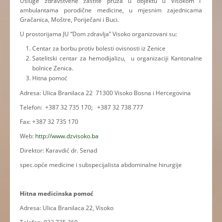
Usluge zdravstvene zaštite pruža u objektu u Visokom i
ambulantama porodične medicine, u mjesnim zajednicama
Gračanica, Moštre, Poriječani i Buci.
U prostorijama JU “Dom zdravlja” Visoko organizovani su:
Centar za borbu protiv bolesti ovisnosti iz Zenice
Satelitski centar za hemodijalizu, u organizaciji Kantonalne
bolnice Zenica.
Hitna pomoć
Adresa: Ulica Branilaca 22 71300 Visoko Bosna i Hercegovina
Telefon: +387 32 735 170; +387 32 738 777
Fax: +387 32 735 170
Web:
http://www.dzvisoko.ba
Direktor: Karavdić dr. Senad
spec.opće medicine i subspecijalista abdominalne hirurgije
Hitna medicinska pomoć
Adresa: Ulica Branilaca 22, Visoko