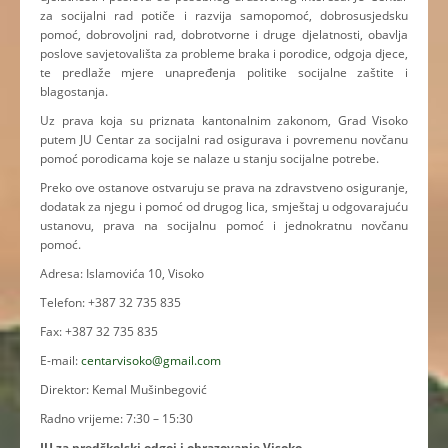
za socijalni rad potiče i razvija samopomoć, dobrosusjedsku
pomoć, dobrovoljni rad, dobrotvorne i druge djelatnosti, obavlja
poslove savjetovališta za probleme braka i porodice, odgoja djece,
te predlaže mjere unapređenja politike socijalne zaštite i
blagostanja.
Uz prava koja su priznata kantonalnim zakonom, Grad Visoko
putem JU Centar za socijalni rad osigurava i povremenu novčanu
pomoć porodicama koje se nalaze u stanju socijalne potrebe.
Preko ove ostanove ostvaruju se prava na zdravstveno osiguranje,
dodatak za njegu i pomoć od drugog lica, smještaj u odgovarajuću
ustanovu, prava na socijalnu pomoć i jednokratnu novčanu
pomoć.
Adresa: Islamovića 10, Visoko
Telefon: +387 32 735 835
Fax: +387 32 735 835
E-mail:
centarvisoko@gmail.com
Direktor: Kemal Mušinbegović
Radno vrijeme: 7:30 – 15:30
JU za predškolski odgoj i obrazovanje Visoko