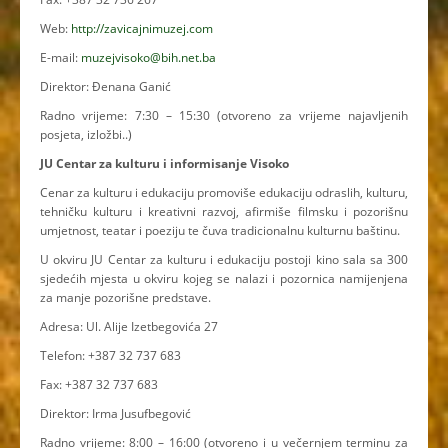
Web:
http://zavicajnimuzej.com
E-mail:
muzejvisoko@bih.net.ba
Direktor: Đenana Ganić
Radno vrijeme: 7:30 – 15:30 (otvoreno za vrijeme najavljenih
posjeta, izložbi..)
JU Centar za kulturu i informisanje Visoko
Cenar za kulturu i edukaciju promoviše edukaciju odraslih, kulturu,
tehničku kulturu i kreativni razvoj, afirmiše filmsku i pozorišnu
umjetnost, teatar i poeziju te čuva tradicionalnu kulturnu baštinu.
U okviru JU Centar za kulturu i edukaciju postoji kino sala sa 300
sjedećih mjesta u okviru kojeg se nalazi i pozornica namijenjena
za manje pozorišne predstave.
Adresa: Ul. Alije Izetbegovića 27
Telefon: +387 32 737 683
Fax: +387 32 737 683
Direktor: Irma Jusufbegović
Radno vrijeme: 8:00 – 16:00 (otvoreno i u večernjem terminu za