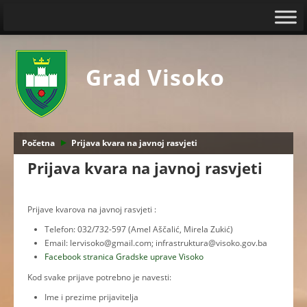
Grad Visoko
Početna
Prijava kvara na javnoj rasvjeti
Prijava kvara na javnoj rasvjeti
Prijave kvarova na javnoj rasvjeti :
Telefon: 032/732-597 (Amel Aščalić, Mirela Zukić)
Email: lervisoko@gmail.com; infrastruktura@visoko.gov.ba
Facebook stranica Gradske uprave Visoko
Kod svake prijave potrebno je navesti:
Ime i prezime prijavitelja