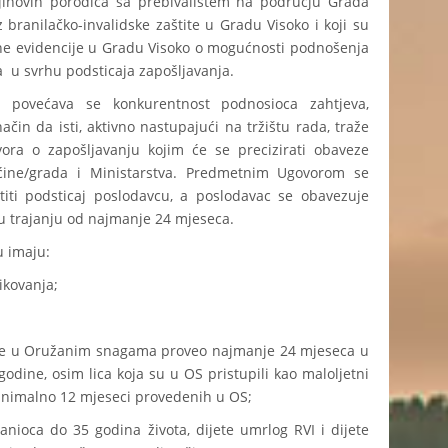
njihovih porodica sa prebivalištem na području Grada
z branilačko-invalidske zaštite u Gradu Visoko i koji su
jne evidencije u Gradu Visoko o mogućnosti podnošenja
a u svrhu podsticaja zapošljavanja.
a povećava se konkurentnost podnosioca zahtjeva,
ačin da isti, aktivno nastupajući na tržištu rada, traže
ora o zapošljavanju kojim će se precizirati obaveze
pćine/grada i Ministarstva. Predmetnim Ugovorom se
titi podsticaj poslodavcu, a poslodavac se obavezuje
 u trajanju od najmanje 24 mjeseca.
 imaju:
kovanja;
e u Oružanim snagama proveo najmanje 24 mjeseca u
odine, osim lica koja su u OS pristupili kao maloljetni
 minimalno 12 mjeseci provedenih u OS;
a do 35 godina života, dijete umrlog RVI i dijete