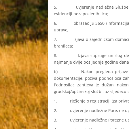
5. uvjerenje nadležne Službe za z
evidenciji nezaposlenih lica;
6. obrazac JS 3650 (Informacija o
uprave;
7. izjava o zajedničkom domaćinstvu
branilaca;
8. Izjava supruge umrlog demobili
najmanje dvije posljednje godine dana 
b) Nakon pregleda prijave gradsk
dokumentacije, poziva podnosioca zah
Podnosilac zahtjeva je dužan, nakon 
gradskoj/općinskoj službi, uz sljedeću
1. rješenje o registraciji (za privre
2. uvjerenje nadležne Porezne upr
3. uvjerenje nadležne Porezne upra