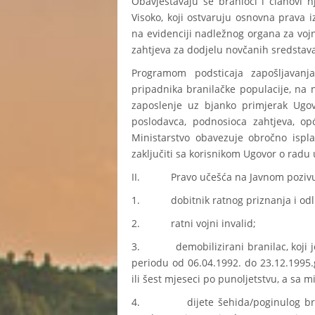
Obavještavaju se branioci i članovi 
Visoko, koji ostvaruju osnovna prava i
na evidenciji nadležnog organa za vo
zahtjeva za dodjelu novčanih sredstav
Programom podsticaja zapošljavanj
pripadnika branilačke populacije, na n
zaposlenje uz bjanko primjerak Ugov
poslodavca, podnosioca zahtjeva, o
Ministarstvo obavezuje obročno ispla
zaključiti sa korisnikom Ugovor o radu
II. Pravo učešća na Javnom pozivu
1. dobitnik ratnog priznanja i odli
2. ratni vojni invalid;
3. demobilizirani branilac, koji j
periodu od 06.04.1992. do 23.12.1995.g
ili šest mjeseci po punoljetstvu, a sa
4. dijete šehida/poginulog branioc