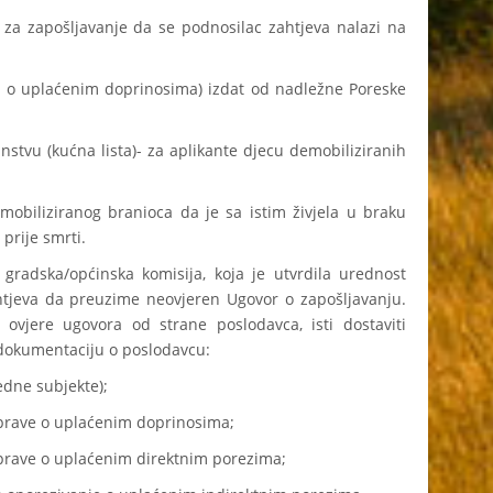
apošljavanje da se podnosilac zahtjeva nalazi na
 uplaćenim doprinosima) izdat od nadležne Poreske
 (kućna lista)- za aplikante djecu demobiliziranih
ziranog branioca da je sa istim živjela u braku
prije smrti.
a/općinska komisija, koja je utvrdila urednost
tjeva da preuzime neovjeren Ugovor o zapošljavanju.
ovjere ugovora od strane poslodavca, isti dostaviti
 dokumentaciju o poslodavcu:
dne subjekte);
ave o uplaćenim doprinosima;
ve o uplaćenim direktnim porezima;