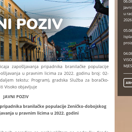
06.0
Javn
u ra
2026
05.0
Ispl
proi
04.0
VISO
MJES
caja zapošljavanja pripadnika branilačke populacije
šljavanja u pravnim licima za 2022. godinu broj: 02-
daljem tekstu: Program), gradska Služba za boračko-
ARH
ti Visoko objavljuje
JAVNI POZIV
 pripadnika branilačke populacije Zeničko-dobojskog
vanja u pravnim licima u 2022. godini