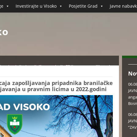
ge
Investirajte u Visoko
Posjetite Grad
Javne nabavk
ko
anja pripadnika branilačke populacije ZDK putem zapošljavanja
No
icaja zapošljavanja pripadnika branilačke
06.0
javanja u pravnim licima u 2022.godini
JAVN
anga
Bosn
06.0
JAVN
“ZAV