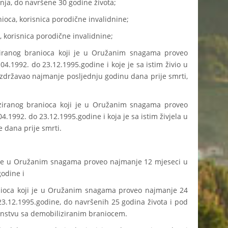
nja, do navršene 30 godine života;
a, korisnica porodične invalidnine;
orisnica porodične invalidnine;
g branioca koji je u Oružanim snagama proveo
.1992. do 23.12.1995.godine i koje je sa istim živio u
 izdržavao najmanje posljednju godinu dana prije smrti,
og branioca koji je u Oružanim snagama proveo
.1992. do 23.12.1995.godine i koja je sa istim živjela u
 dana prije smrti.
e u Oružanim snagama proveo najmanje 12 mjeseci u
odine i
a koji je u Oružanim snagama proveo najmanje 24
3.12.1995.godine, do navršenih 25 godina života i pod
nstvu sa demobiliziranim braniocem.