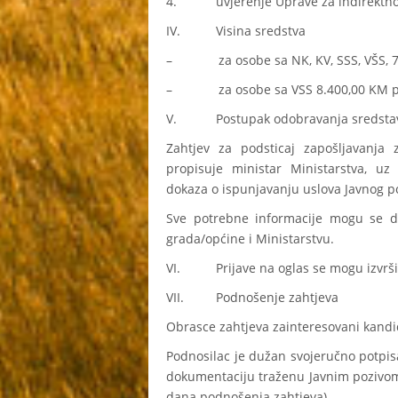
4. uvjerenje Uprave za indirektno o
IV. Visina sredstva
– za osobe sa NK, KV, SSS, VŠS, 7.
– za osobe sa VSS 8.400,00 KM po
V. Postupak odobravanja sredsta
Zahtjev za podsticaj zapošljavanja
propisuje ministar Ministarstva, u
dokaza o ispunjavanju uslova Javnog p
Sve potrebne informacije mogu se dob
grada/općine i Ministarstvu.
VI. Prijave na oglas se mogu izvršiti
VII. Podnošenje zahtjeva
Obrasce zahtjeva zainteresovani kandi
Podnosilac je dužan svojeručno potpisa
dokumentaciju traženu Javnim pozivom (
dana podnošenja zahtjeva).