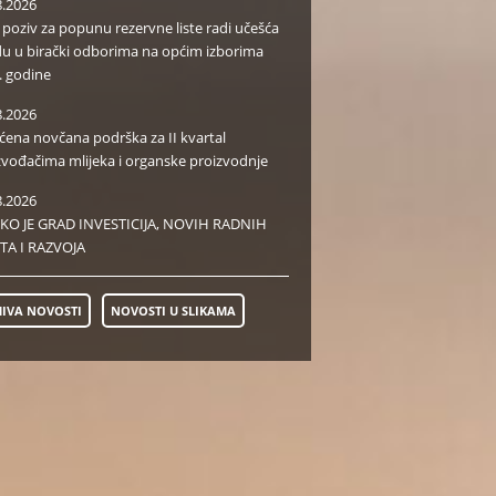
8.2026
i poziv za popunu rezervne liste radi učešća
du u birački odborima na općim izborima
. godine
8.2026
aćena novčana podrška za II kvartal
zvođačima mlijeka i organske proizvodnje
8.2026
KO JE GRAD INVESTICIJA, NOVIH RADNIH
TA I RAZVOJA
IVA NOVOSTI
NOVOSTI U SLIKAMA