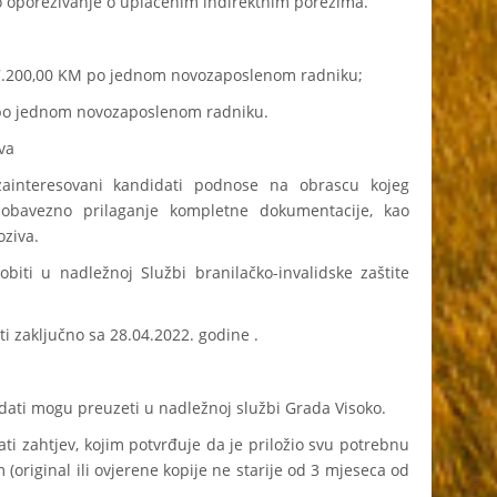
porezivanje o uplaćenim indirektnim porezima.
200,00 KM po jednom novozaposlenom radniku;
 jednom novozaposlenom radniku.
va
 zainteresovani kandidati podnose na obrascu kojeg
z obavezno prilaganje kompletne dokumentacije, kao
oziva.
iti u nadležnoj Službi branilačko-invalidske zaštite
 zaključno sa 28.04.2022. godine .
dati mogu preuzeti u nadležnoj službi Grada Visoko.
ti zahtjev, kojim potvrđuje da je priložio svu potrebnu
original ili ovjerene kopije ne starije od 3 mjeseca od