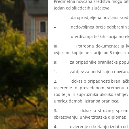
Predmetna novčana sredstva mogu biti
jedan od slijedećih slučajeva:
– da opredjeljena novčana sredstv
– nedovoljnog broja odobrenih zaht
– utvrđivanja teških socijalno-ekon
III. Potrebna dokumentacija koju pr
ovjerene kopije ne starije od 3 mjesec
a) za pripadnike branilačke popul
1. zahtjev za podsticajna novčana 
2. dokaz o pripadnosti branilačkoj pop
uvjerenje o provedenom vremenu u
roditelja ili supružnika ukoliko zahtj
umrlog demobiliziranog branioca;
3. dokaz o stručnoj spremi (svj
obrazovanju, univerzitetska diploma);
4. uvjerenje o kretanju izdato od na