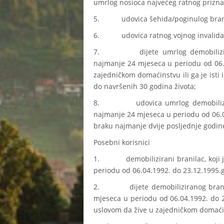
umrlog nosioca najvećeg ratnog prizna
5. udovica šehida/poginulog branioc
6. udovica ratnog vojnog invalida, k
7. dijete umrlog demobilizirano
najmanje 24 mjeseca u periodu od 06.04
zajedničkom domaćinstvu ili ga je isti
do navršenih 30 godina života;
8. udovica umrlog demobiliziran
najmanje 24 mjeseca u periodu od 06.04
braku najmanje dvije posljednje godine
Posebni korisnici
1. demobilizirani branilac, koji j
periodu od 06.04.1992. do 23.12.1995.g
2. dijete demobiliziranog branioc
mjeseca u periodu od 06.04.1992. do 2
uslovom da žive u zajedničkom domaći