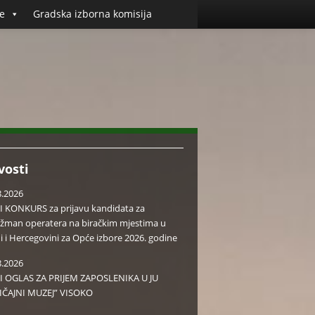
e
Gradska izborna komisija
vosti
8.2026
I KONKURS za prijavu kandidata za
žman operatera na biračkim mjestima u
i i Hercegovini za Opće izbore 2026. godine
8.2026
I OGLAS ZA PRIJEM ZAPOSLENIKA U JU
IČAJNI MUZEJ” VISOKO