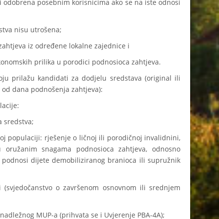
 odobrena posebnim korisnicima ako se na iste odnosi
a nisu utrošena;
jeva iz određene lokalne zajednice i
omskih prilika u porodici podnosioca zahtjeva.
ilažu kandidati za dodjelu sredstava (original ili
a od dana podnošenja zahtjeva):
acije:
sredstva;
ulaciji: rješenje o ličnoj ili porodičnoj invalidnini,
 oružanim snagama podnosioca zahtjeva, odnosno
ev podnosi dijete demobiliziranog branioca ili supružnik
edočanstvo o završenom osnovnom ili srednjem
dležnog MUP-a (prihvata se i Uvjerenje PBA-4A);