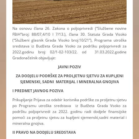
Na osnovu člana 26. Zakona o poljoprivredi (“Službene novine
FBiH”broj: 88/07,4/10 I 7/13.), člana 30. Statuta Grada Visoko
(“Službeni glasnik Grada Visoko broj:10/21”), Programa utroška
sredstava iz Budžeta Grada Vsoko za podršku poljoprivredi za
2022.godinu broj: 02/1-02-103/22. od 31.03.2022.godine
Gradonačelnik objavljuje:
JAVNI POZIV
ZA DODJELU PODRŠKE ZA PROLJETNU SJETVU
ZA KUPLJENI
SJEMENSKI, SADNI MATERIJAL I
MINERALNA GNOJIVA
I PREDMET JAVNOG POZIVA
Prikupljanje Prijava za odabir korisnika podrške za proljetnu sjetvu
po Programu utroška sredstava iz Budžeta Grada Vsoko za
podršku poljoprivredi za 2022. godinu radi dodjele finansijske
pomoći za proljetnu sjetvu za kupljeni sjemenski,sadni material i
mineralna gnojiva.
II PRAVO NA DODJELU SREDSTAVA