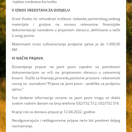
-isplata sredstava korisniku
V IZNOS SREDSTAVA ZA DODJELU
Grad Visoko će refundirati troškove nabavke,sjemenskog,sadnog
materijala i gnojiva na osnovu relevantne finansijske
dokumentacije navedene u prijavnom obrascu ,definisane u tački
2.ovog poziva.
Maksimalni iznos sufinansiranja proljetne sjetve je do 1.000,00
KM .
VI NAČIN PRIJAVA
Dostavljanje prijave na javni poziv zajedno sa potrebnom
dokumentacijom se vrši na propisanom obrascu u zatvorenoj
koverti Službi za finansije,privredu,poslovne prostore i ekonomski
razvoj sa naznakom:”Prijava na javni poziv – podrška za proljetnu
sjetvu.”
Sve dodatne informacije vezane za javni poziv mogu se dobiti
svakim radnim danom na broj telefona 032/732 512; 032/732 516
Krajnji rok za dostavu prijave je 12.04.2022. godine.
Neodgovarajuće i neblagovreme prijave neće biti predmet daljeg
razmatranja.