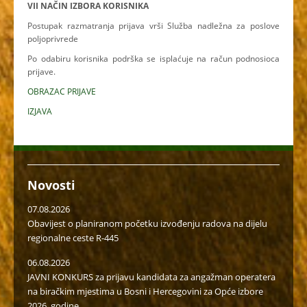
VII NAČIN IZBORA KORISNIKA
Postupak razmatranja prijava vrši Služba nadležna za poslove
poljoprivrede
Po odabiru korisnika podrška se isplaćuje na račun podnosioca
prijave.
OBRAZAC PRIJAVE
IZJAVA
Novosti
07.08.2026
Obavijest o planiranom početku izvođenju radova na dijelu
regionalne ceste R-445
06.08.2026
JAVNI KONKURS za prijavu kandidata za angažman operatera
na biračkim mjestima u Bosni i Hercegovini za Opće izbore
2026. godine