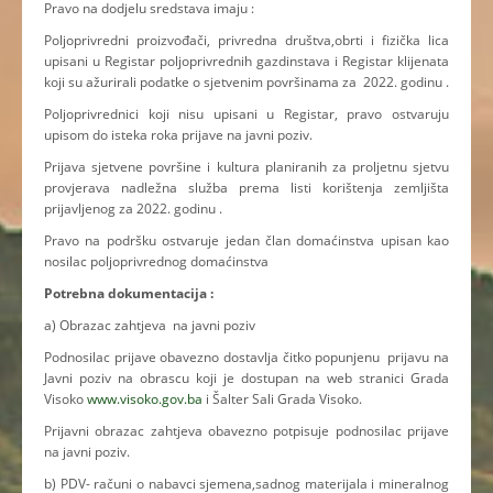
Pravo na dodjelu sredstava imaju :
Poljoprivredni proizvođači, privredna društva,obrti i fizička lica
upisani u Registar poljoprivrednih gazdinstava i Registar klijenata
koji su ažurirali podatke o sjetvenim površinama za 2022. godinu .
Poljoprivrednici koji nisu upisani u Registar, pravo ostvaruju
upisom do isteka roka prijave na javni poziv.
Prijava sjetvene površine i kultura planiranih za proljetnu sjetvu
provjerava nadležna služba prema listi korištenja zemljišta
prijavljenog za 2022. godinu .
Pravo na podršku ostvaruje jedan član domaćinstva upisan kao
nosilac poljoprivrednog domaćinstva
Potrebna dokumentacija :
a) Obrazac zahtjeva na javni poziv
Podnosilac prijave obavezno dostavlja čitko popunjenu prijavu na
Javni poziv na obrascu koji je dostupan na web stranici Grada
Visoko
www.visoko.gov.ba
i Šalter Sali Grada Visoko.
Prijavni obrazac zahtjeva obavezno potpisuje podnosilac prijave
na javni poziv.
b) PDV- računi o nabavci sjemena,sadnog materijala i mineralnog