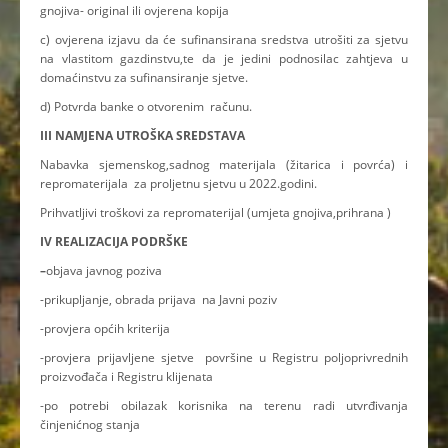
gnojiva- original ili ovjerena kopija
c) ovjerena izjavu da će sufinansirana sredstva utrošiti za sjetvu
na vlastitom gazdinstvu,te da je jedini podnosilac zahtjeva u
domaćinstvu za sufinansiranje sjetve.
d) Potvrda banke o otvorenim računu.
III NAMJENA UTROŠKA SREDSTAVA
Nabavka sjemenskog,sadnog materijala (žitarica i povrća) i
repromaterijala za proljetnu sjetvu u 2022.godini.
Prihvatljivi troškovi za repromaterijal (umjeta gnojiva,prihrana )
IV REALIZACIJA PODRŠKE
–
objava javnog poziva
-prikupljanje, obrada prijava na Javni poziv
-provjera općih kriterija
-provjera prijavljene sjetve površine u Registru poljoprivrednih
proizvođača i Registru klijenata
-po potrebi obilazak korisnika na terenu radi utvrđivanja
činjenićnog stanja