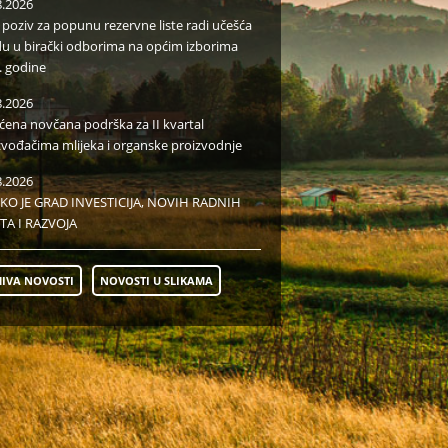
8.2026
i poziv za popunu rezervne liste radi učešća
du u birački odborima na općim izborima
. godine
8.2026
aćena novčana podrška za II kvartal
zvođačima mlijeka i organske proizvodnje
8.2026
KO JE GRAD INVESTICIJA, NOVIH RADNIH
TA I RAZVOJA
IVA NOVOSTI
NOVOSTI U SLIKAMA