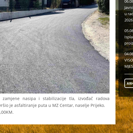
06.0
Javn
u ra
2026
05.0
Ispl
proi
04.0
VISO
MJES
ARH
zamjene nasipa i stabilizacije tla, izvođač radova
ršio je asfaltiranje puta u MZ Centar, naselje Prijeko.
0,00KM.