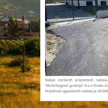
Nakon izvršenih pripremnih radova, 
“Mušinbegović gradnja” d.o.o Visoko izv
Vrijednost ugovorenih radova je 30.00