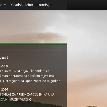
e
Gradska izborna komisija
vosti
8.2026
I KONKURS za prijavu kandidata za
žman operatera na biračkim mjestima u
i i Hercegovini za Opće izbore 2026. godine
8.2026
I OGLAS ZA PRIJEM ZAPOSLENIKA U JU
IČAJNI MUZEJ” VISOKO