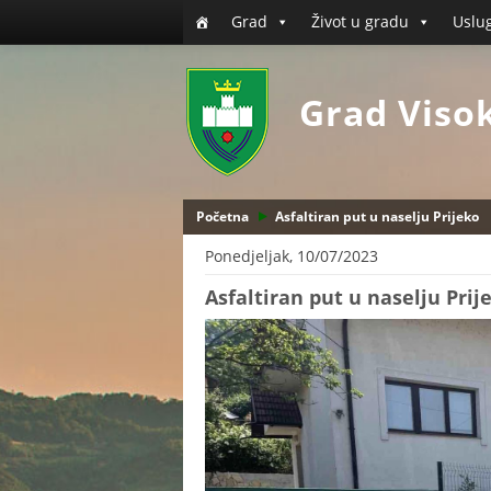
Grad
Život u gradu
Uslu
Grad Viso
Početna
Asfaltiran put u naselju Prijeko
Ponedjeljak, 10/07/2023
Asfaltiran put u naselju Prij