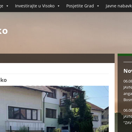
ge
Investirajte u Visoko
Posjetite Grad
Javne nabavk
ko
No
eko
06.0
JAVN
anga
Bosn
06.0
JAVN
“ZAV