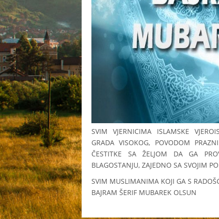
SVIM VJERNICIMA ISLAMSKE VJEROI
GRADA VISOKOG, POVODOM PRAZN
ČESTITKE SA ŽELJOM DA GA PR
BLAGOSTANJU, ZAJEDNO SA SVOJIM PO
SVIM MUSLIMANIMA KOJI GA S RADOŠ
BAJRAM ŠERIF MUBAREK OLSUN