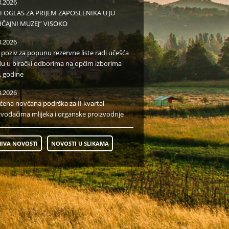
8.2026
I OGLAS ZA PRIJEM ZAPOSLENIKA U JU
IČAJNI MUZEJ” VISOKO
8.2026
i poziv za popunu rezervne liste radi učešća
du u birački odborima na općim izborima
. godine
8.2026
aćena novčana podrška za II kvartal
zvođačima mlijeka i organske proizvodnje
IVA NOVOSTI
NOVOSTI U SLIKAMA