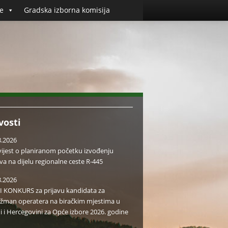
e
Gradska izborna komisija
vosti
8.2026
ijest o planiranom početku izvođenju
va na dijelu regionalne ceste R-445
8.2026
I KONKURS za prijavu kandidata za
žman operatera na biračkim mjestima u
i i Hercegovini za Opće izbore 2026. godine