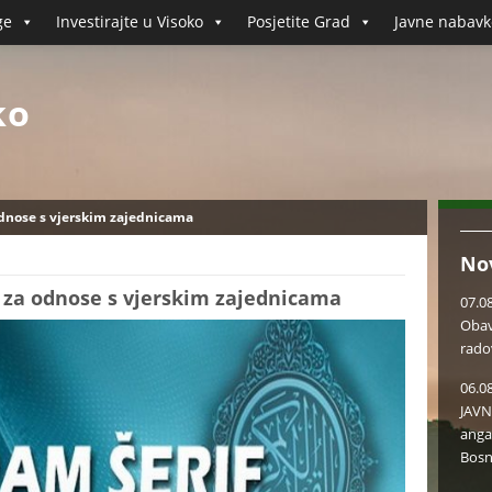
ge
Investirajte u Visoko
Posjetite Grad
Javne nabavk
ko
odnose s vjerskim zajednicama
No
 za odnose s vjerskim zajednicama
07.0
Obav
rado
06.0
JAVN
anga
Bosn