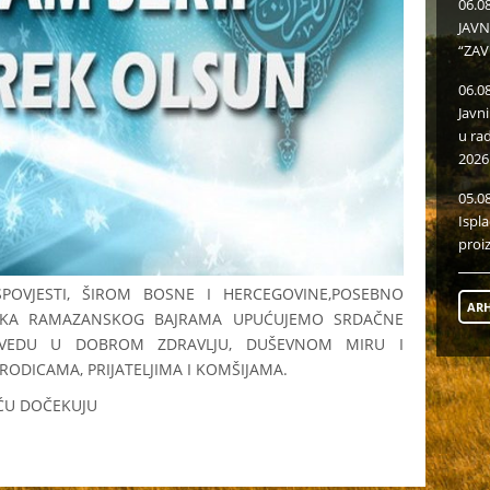
06.0
JAVN
“ZAV
06.0
Javn
u ra
2026
05.0
Ispl
proi
SPOVJESTI, ŠIROM BOSNE I HERCEGOVINE,POSEBNO
ARH
IKA RAMAZANSKOG BAJRAMA UPUĆUJEMO SRDAČNE
OVEDU U DOBROM ZDRAVLJU, DUŠEVNOM MIRU I
RODICAMA, PRIJATELJIMA I KOMŠIJAMA.
ĆU DOČEKUJU