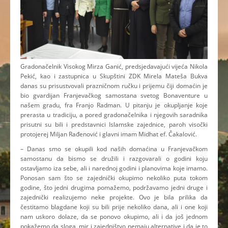
Gradonačelnik Visokog Mirza Ganić, predsjedavajući vijeća Nikola
Pekić, kao i zastupnica u Skupštini ZDK Mirela Mateša Bukva
danas su prisustvovali prazničnom ručku i prijemu čiji domaćin je
bio gvardijan Franjevačkog samostana svetog Bonaventure u
našem gradu, fra Franjo Radman. U pitanju je okupljanje koje
prerasta u tradiciju, a pored gradonačelnika i njegovih saradnika
prisutni su bili i predstavnici Islamske zajednice, paroh visočki
protojerej Miljan Rađenović i glavni imam Midhat ef. Čakalović.
– Danas smo se okupili kod naših domaćina u Franjevačkom
samostanu da bismo se družili i razgovarali o godini koju
ostavljamo iza sebe, ali i narednoj godini i planovima koje imamo.
Ponosan sam što se zajednički okupimo nekoliko puta tokom
godine, što jedni drugima pomažemo, podržavamo jedni druge i
zajednički realizujemo neke projekte. Ovo je bila prilika da
čestitamo blagdane koji su bili prije nekoliko dana, ali i one koji
nam uskoro dolaze, da se ponovo okupimo, ali i da još jednom
pokažemo da sloga, mir i zajedništvo nemaju alternative i da je to