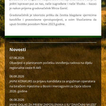
jedini ispravan put za nas, naše sugrađane i naše Visoko. – kazao
je nakon prijema gradonačelnik Mirza Ganić.
Gradonačelnik je iskoristio priliku da čestita blagdane vjernicima
katoličke i pravoslavne vjeroispovijesti, a svim Visočanima da
uputi čestitke povodom Nove 2023.godine.
Novosti
07.08.2026
Obavijest o planiranom početku izvođenju radova na dijelu
regionalne ceste R-445
06.08.2026
JAVNI KONKURS za prijavu kandidata za angažman operatera
na biračkim mjestima u Bosni i Hercegovini za Opće izbore
2026. godine
06.08.2026
JAVNI OGLAS ZA PRIJEM ZAPOSLENIKA U JU “ZAVIČAJNI MUZEJ”