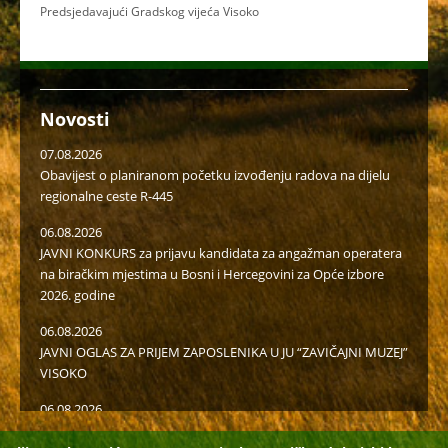
Predsjedavajući Gradskog vijeća Visoko
Novosti
07.08.2026
Obavijest o planiranom početku izvođenju radova na dijelu
regionalne ceste R-445
06.08.2026
JAVNI KONKURS za prijavu kandidata za angažman operatera
na biračkim mjestima u Bosni i Hercegovini za Opće izbore
2026. godine
06.08.2026
JAVNI OGLAS ZA PRIJEM ZAPOSLENIKA U JU “ZAVIČAJNI MUZEJ”
VISOKO
06.08.2026
Javni poziv za popunu rezervne liste radi učešća u radu u