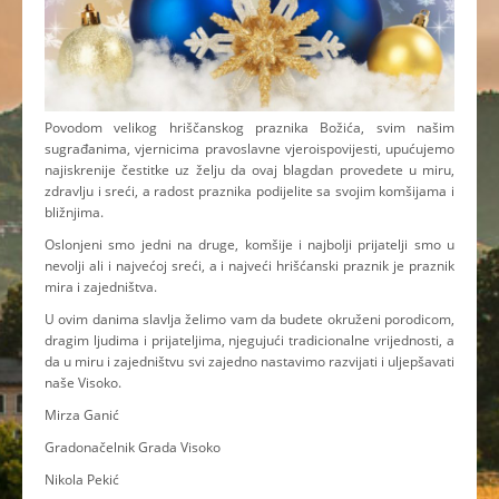
Povodom velikog hriščanskog praznika Božića, svim našim
sugrađanima, vjernicima pravoslavne vjeroispovijesti, upućujemo
najiskrenije čestitke uz želju da ovaj blagdan provedete u miru,
zdravlju i sreći, a radost praznika podijelite sa svojim komšijama i
bližnjima.
Oslonjeni smo jedni na druge, komšije i najbolji prijatelji smo u
nevolji ali i najvećoj sreći, a i najveći hrišćanski praznik je praznik
mira i zajedništva.
U ovim danima slavlja želimo vam da budete okruženi porodicom,
dragim ljudima i prijateljima, njegujući tradicionalne vrijednosti, a
da u miru i zajedništvu svi zajedno nastavimo razvijati i uljepšavati
naše Visoko.
Mirza Ganić
Gradonačelnik Grada Visoko
Nikola Pekić