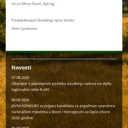
mr.sci Mirza Ganić, dipl.ing.
Predsjedavajući Gradskog vijeća Visoko
Almir Ljeskovica
Novosti
07.08.2026
Obavijest o planiranom početku izvođenju radova na dijelu
regionalne ceste R-445
06.08.2026
JAVNI KONKURS za prijavu kandidata za angažman operatera
na biračkim mjestima u Bosni i Hercegovini za Opće izbore
2026. godine