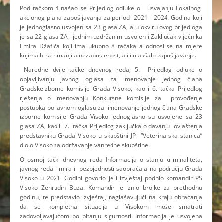
Pod tačkom 4 našao se Prijedlog odluke o usvajanju Lokalnog
akcionog plana zapošljavanja za period 2021- 2024. Godina koji
je jednoglasno usvojen sa 23 glasa ZA, a u okviru ovog prijedloga
je sa 22 glasa ZA i jednim uzdržanim usvojen i Zaključak vijećnika
Emira Džafića koji ima ukupno 8 tačaka a odnosi se na mjere
kojima bi se smanjila nezaposlenost, ali i olakšalo zapošljavanje.
Naredne dvije tačke dnevnog reda; 5. Prijedlog odluke o
objavljivanju javnog oglasa za imenovanje jednog člana
Gradskeizborne komisije Grada Visoko, kao i 6. tačka Prijedlog
rješenja o imenovanju Konkursne komisije za provođenje
postupka po javnom oglasu za imenovanje jednog člana Gradske
izborne komisije Grada Visoko jednoglasno su usvojene sa 23
glasa ZA, kao i 7. tačka Prijedlog zaključka o davanju ovlaštenja
predstavniku Grada Visoko u skupštini JP “Veterinarska stanica”
d.o.o Visoko za održavanje vanredne skupštine.
O osmoj tački dnevnog reda Informacija o stanju kriminaliteta,
javnog reda i mira i bezbjednosti saobraćaja na području Grada
Visoko u 2021. Godini govorio je i izvještaj podnio komandir PS
Visoko Zehrudin Buza. Komandir je iznio brojke za prethodnu
godinu, te predstavio izvještaj, naglašavujući na kraju obraćanja
da se kompletna situacija u Visokom može smatrati
zadovoljavajućom po pitanju sigurnosti. Informacija je usvojena