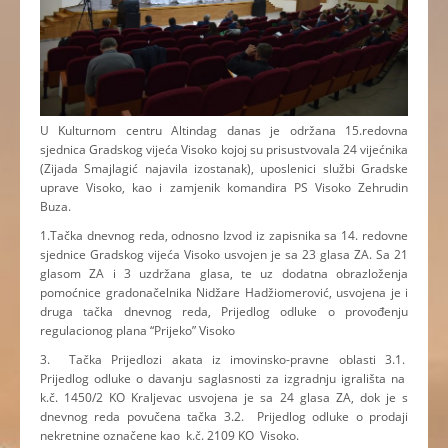
U Kulturnom centru Altindag danas je održana 15.redovna
sjednica Gradskog vijeća Visoko kojoj su prisustvovala 24 vijećnika
(Zijada Smajlagić najavila izostanak), uposlenici službi Gradske
uprave Visoko, kao i zamjenik komandira PS Visoko Zehrudin
Buza.
1.Tačka dnevnog reda, odnosno Izvod iz zapisnika sa 14. redovne
sjednice Gradskog vijeća Visoko usvojen je sa 23 glasa ZA. Sa 21
glasom ZA i 3 uzdržana glasa, te uz dodatna obrazloženja
pomoćnice gradonačelnika Nidžare Hadžiomerović, usvojena je i
druga tačka dnevnog reda, Prijedlog odluke o provođenju
regulacionog plana “Prijeko” Visoko
3. Tačka Prijedlozi akata iz imovinsko-pravne oblasti 3.1.
Prijedlog odluke o davanju saglasnosti za izgradnju igrališta na
k.č. 1450/2 KO Kraljevac usvojena je sa 24 glasa ZA, dok je s
dnevnog reda povučena tačka 3.2. Prijedlog odluke o prodaji
nekretnine označene kao k.č. 2109 KO Visoko.