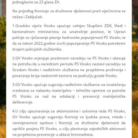
jednoglasno sa 23 glasa ZA.
Na prijedlog Komisije za društvene djelatnosti pred vijećnicima se
našao i Zaključak:
1.Gradsko vijeće Visoko upućuje zahtjev Skupštini ZDK, Vladi i
kantonalnom ministarstvu za unutrašnje poslove, te Upravi
policije za rješavanje pitanja kadrovske popunjenosti PS Visoko, te
da se tokom 2022.godine izvrši popunjavanje PS Visoko potrebnim
brojem policijskih službenika.
2.GV Visoko ocjenjuje pozitivnom saradnju sa PS Visoko i ukazuje
na potrebu da u narednom periodu PS Visoko nastavi saradnju sa
Gradom Visoko i nadležnim službama na projektima proširenja i
povećanja broja nadzornih kamera na području grada Visoko.
3.GV Visoko upućuje sugestiju nadležnim službama na iznalaženju
sredstava za nabavku materijalno – tehničke opreme za potrebe
PS Visoko za rad na edukaciji i prevenciji maloljetničke
delikvencije.
4.U cilju upoznavanja sa aktivnostima i uslovima rada PS Visoko,
GV Visoko upućuje sugestiju Komisiji za ljudska prava, mlade i
ravnopravnost spolova i Komisiji za društvene djelatnosti da
upriliče posjetu PS Visoko, u cilju planiranja zajedničkih aktivnosti
na projektima prevencije u oblasti kriminaliteta.