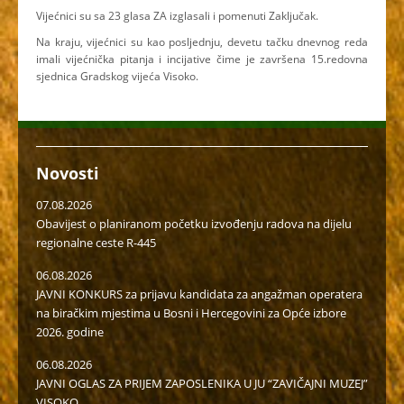
Vijećnici su sa 23 glasa ZA izglasali i pomenuti Zaključak.
Na kraju, vijećnici su kao posljednju, devetu tačku dnevnog reda
imali vijećnička pitanja i incijative čime je završena 15.redovna
sjednica Gradskog vijeća Visoko.
Novosti
07.08.2026
Obavijest o planiranom početku izvođenju radova na dijelu
regionalne ceste R-445
06.08.2026
JAVNI KONKURS za prijavu kandidata za angažman operatera
na biračkim mjestima u Bosni i Hercegovini za Opće izbore
2026. godine
06.08.2026
JAVNI OGLAS ZA PRIJEM ZAPOSLENIKA U JU “ZAVIČAJNI MUZEJ”
VISOKO