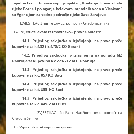
zajedničkom finansiranju projekta
„Uređenje lijeve obale
rijeke
Bosne i polaganje kolektora otpadnih voda u Visokom”
sa Agencijom za vodno
područje rijeke Save Sarajevo
IZVJESTILAC:Emir Fejzovićć, pomoćnik Gradonačelnika
Prijedlozi akata iz imovinsko – pravne oblasti:
14.1 Prijedlog zaključka o izjašnjenju na pravo preče
kupovine za k.č.32 i k.č.78/2 KO
Gorani
14.2. Prijedlog zaključka o izjašnjenju na ponudu MZ
Dobrinje za kupovinu k.č.221/2E2
KO Dobrinje
14.3 Prijedlog zaključka o izjašnjenju na pravo preče
kupovine za k.č. 857 KO Buci
14.4 Prijedlog zaključka o izjašnjenju na pravo preče
kupovine za k.č. 855 KO Buci
14.5 Prijedlog zaključka o izjašnjenju na pravo preče
kupovine za k.č. 849/2 KO Buci
IZVJESTILAC: Nidžara Hadžiomerović, pomoćnica
Gradonačelnika
Vijećnička pitanja i inicijative