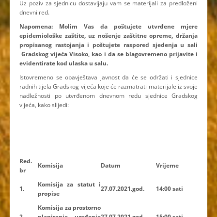
Uz poziv za sjednicu dostavljaju vam se materijali za predloženi
dnevni red.
Napomena: Molim Vas da poštujete utvrđene mjere
epidemiološke zaštite, uz nošenje zaštitne opreme, držanja
propisanog rastojanja i poštujete raspored sjedenja u sali
Gradskog vijeća Visoko, kao i da se blagovremeno prijavite i
evidentirate kod ulaska u salu.
Istovremeno se obavještava javnost da će se održati i sjednice
radnih tijela Gradskog vijeća koje će razmatrati materijale iz svoje
nadležnosti po utvrđenom dnevnom redu sjednice Gradskog
vijeća, kako slijedi:
Red.
Komisija
Datum
Vrijeme
br
Komisija za statut i
1.
27.07.2021.god.
14:00 sati
propise
Komisija za prostorno
2.
planiranje, uređenje
27.07.2021.god.
15:00 sati