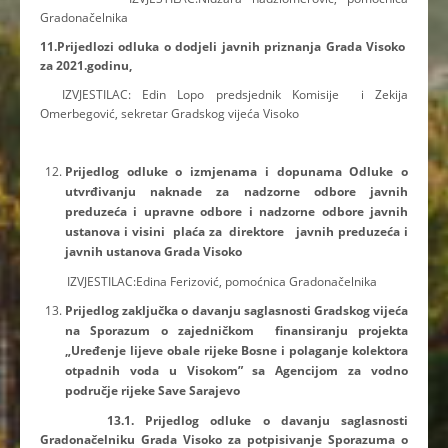
Gradonačelnika
11.Prijedlozi odluka o dodjeli javnih priznanja Grada Visoko
za 2021.godinu
,
IZVJESTILAC: Edin Lopo predsjednik Komisije i Zekija
Omerbegović, sekretar Gradskog vijeća Visoko
Prijedlog odluke o izmjenama i dopunama Odluke o
utvrđivanju naknade za nadzorne
odbore javnih
preduzeća i upravne odbore i nadzorne odbore javnih
ustanova i visini
plaća za direktore javnih preduzeća i
javnih ustanova Grada Visoko
IZVJESTILAC:Edina Ferizović, pomoćnica Gradonačelnika
Prijedlog zaključka o davanju saglasnosti Gradskog vijeća
na Sporazum o
zajedničkom finansiranju projekta
„Uređenje lijeve obale rijeke Bosne i polaganje
kolektora
otpadnih voda u Visokom” sa Agencijom za vodno
područje rijeke Save
Sarajevo
13.1. Prijedlog odluke o davanju saglasnosti
Gradonačelniku Grada Visoko za potpisivanje
Sporazuma o