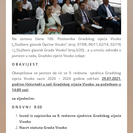
Na osnovu člana 166. Poslovnika Gradskog vijeća Visoko
(„Službeni glasnik Općine Visoko”, broj: 07/08, 06/11,02/14, 02/19)
i („Službeni glasnik Grada Visoko“ broj:3/20) , a u smislu odredbi o
javnosti u radu, Gradsko vijeće Visoko izdaje:
O B A V I J E S T
Obavještava se javnost da će se 9. redovna
sjednica Gradskog
vijeća Visoko saziv 2020 – 2024 godina održati:
29.07.2021.
godine (četvrtak) u sali Gradskog vijeća Visoko, sa početkom u
14:00 sati
sa sljedećim:
D N E V N I R ED
Izvod iz zapisnika sa 8. redovne sjednice Gradskog vijeća
Visoko
Nacrt statuta Grada Visoko