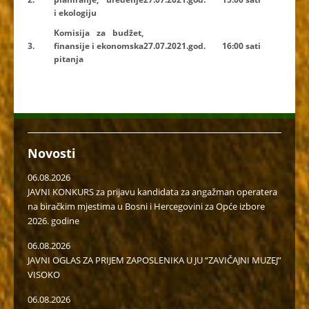
i ekologiju
Komisija za budžet,
3.
finansije i ekonomska
27.07.2021.god.
16:00 sati
pitanja
Novosti
06.08.2026
JAVNI KONKURS za prijavu kandidata za angažman operatera
na biračkim mjestima u Bosni i Hercegovini za Opće izbore
2026. godine
06.08.2026
JAVNI OGLAS ZA PRIJEM ZAPOSLENIKA U JU “ZAVIČAJNI MUZEJ”
VISOKO
06.08.2026