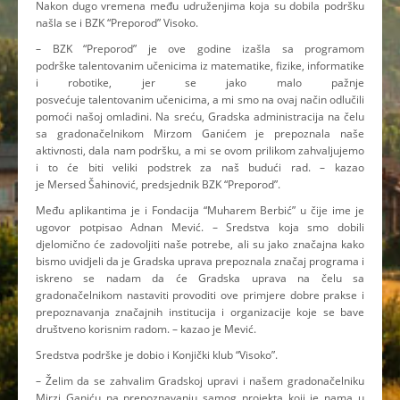
Nakon dugo vremena među udruženjima koja su dobila podršku
našla se i BZK “Preporod” Visoko.
– BZK “Preporod” je ove godine izašla sa programom
podrške talentovanim učenicima iz matematike, fizike, informatike
i robotike, jer se jako malo pažnje
posvećuje talentovanim učenicima, a mi smo na ovaj način odlučili
pomoći našoj omladini. Na sreću, Gradska administracija na čelu
sa gradonačelnikom Mirzom Ganićem je prepoznala naše
aktivnosti, dala nam podršku, a mi se ovom prilikom zahvaljujemo
i to će biti veliki podstrek za naš budući rad. – kazao
je Mersed Šahinović, predsjednik BZK “Preporod”.
Među aplikantima je i Fondacija “Muharem Berbić” u čije ime je
ugovor potpisao Adnan Mević. – Sredstva koja smo dobili
djelomično će zadovoljiti naše potrebe, ali su jako značajna kako
bismo uvidjeli da je Gradska uprava prepoznala značaj programa i
iskreno se nadam da će Gradska uprava na čelu sa
gradonačelnikom nastaviti provoditi ove primjere dobre prakse i
prepoznavanja značajnih institucija i organizacije koje se bave
društveno korisnim radom. – kazao je Mević.
Sredstva podrške je dobio i Konjički klub “Visoko”.
– Želim da se zahvalim Gradskoj upravi i našem gradonačelniku
Mirzi Ganiću na prepoznavanju samog projekta koji je nama u