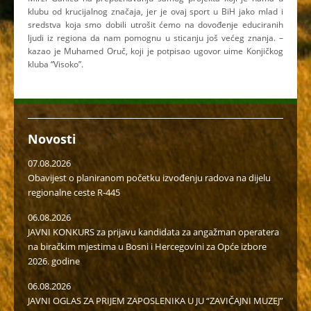
klubu od krucijalnog značaja, jer je ovaj sport u BiH jako mlad i
sredstva koja smo dobili utrošit ćemo na dovođenje educiranih
ljudi iz regiona da nam pomognu u sticanju još većeg znanja. –
kazao je Muhamed Oruč, koji je potpisao ugovor uime Konjičkog
kluba “Visoko”.
Novosti
07.08.2026
Obavijest o planiranom početku izvođenju radova na dijelu
regionalne ceste R-445
06.08.2026
JAVNI KONKURS za prijavu kandidata za angažman operatera
na biračkim mjestima u Bosni i Hercegovini za Opće izbore
2026. godine
06.08.2026
JAVNI OGLAS ZA PRIJEM ZAPOSLENIKA U JU “ZAVIČAJNI MUZEJ”