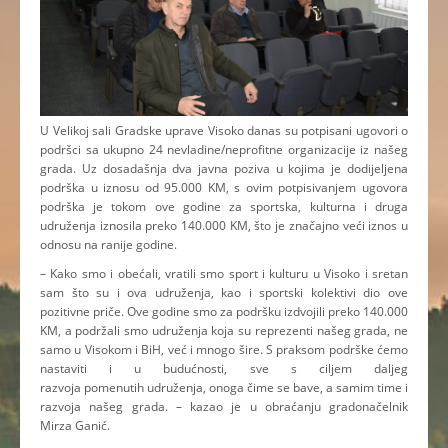
U Velikoj sali Gradske uprave Visoko danas su potpisani ugovori o
podršci sa ukupno 24 nevladine/neprofitne organizacije iz našeg
grada. Uz dosadašnja dva javna poziva u kojima je dodijeljena
podrška u iznosu od 95.000 KM, s ovim potpisivanjem ugovora
podrška je tokom ove godine za sportska, kulturna i druga
udruženja iznosila preko 140.000 KM, što je značajno veći iznos u
odnosu na ranije godine.
– Kako smo i obećali, vratili smo sport i kulturu u Visoko i sretan
sam što su i ova udruženja, kao i sportski kolektivi dio ove
pozitivne priče. Ove godine smo za podršku izdvojili preko 140.000
KM, a podržali smo udruženja koja su reprezenti našeg grada, ne
samo u Visokom i BiH, već i mnogo šire. S praksom podrške ćemo
nastaviti i u budućnosti, sve s ciljem daljeg
razvoja pomenutih udruženja, onoga čime se bave, a samim time i
razvoja našeg grada. – kazao je u obraćanju gradonačelnik
Mirza Ganić.