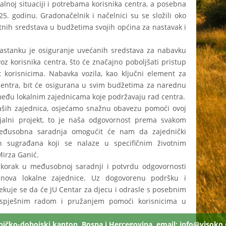
lnoj situaciji i potrebama korisnika centra, a posebna
. godinu. Gradonačelnik i načelnici su se složili oko
nih sredstava u budžetima svojih općina za nastavak i
astanku je osiguranje uvećanih sredstava za nabavku
voz korisnika centra, što će značajno poboljšati pristup
korisnicima. Nabavka vozila, kao ključni element za
a centra, bit će osigurana u svim budžetima za narednu
 među lokalnim zajednicama koje podržavaju rad centra.
naših zajednica, osjećamo snažnu obavezu pomoći ovoj
ijalni projekt, to je naša odgovornost prema svakom
eđusobna saradnja omogućit će nam da zajednički
h sugrađana koji se nalaze u specifičnim životnim
Mirza Ganić.
iskorak u međusobnoj saradnji i potvrdu odgovornosti
lanova lokalne zajednice. Uz dogovorenu podršku i
ekuje se da će JU Centar za djecu i odrasle s posebnim
uspješnim radom i pružanjem pomoći korisnicima u
eničko-dobojski kanton, Bosna i Hercegovina. email:
info@visoko.