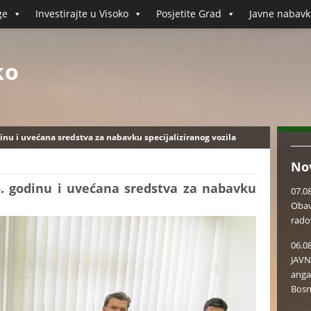
ge
Investirajte u Visoko
Posjetite Grad
Javne nabavk
ko
nu i uvećana sredstva za nabavku specijaliziranog vozila
No
. godinu i uvećana sredstva za nabavku
07.0
Obav
rado
06.0
JAVN
anga
Bosn