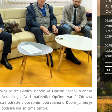
06.0
JAVN
“ZAV
06.0
Javn
u ra
2026
05.0
Ispl
proi
ARH
sokog Mirze Ganića, načelnika Općine Kakanj Mirnesa
za Vedada Jusića i načelnika Općine Vareš Zdravka
ecu i odrasle s posebnim potrebama u Dobrinju, bio je
i podršku korisnicima centra.