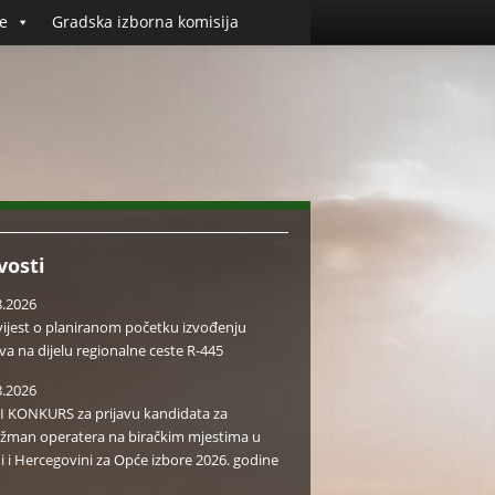
e
Gradska izborna komisija
vosti
8.2026
ijest o planiranom početku izvođenju
va na dijelu regionalne ceste R-445
8.2026
I KONKURS za prijavu kandidata za
žman operatera na biračkim mjestima u
i i Hercegovini za Opće izbore 2026. godine