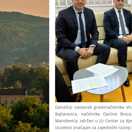
Današnji sastanak gradonačelnika Vi
Bajtarevića, načelnika Općine Bre
Maroševića, održan u JU Centar za dj
izuzetno značajan za zajednički razvoj 