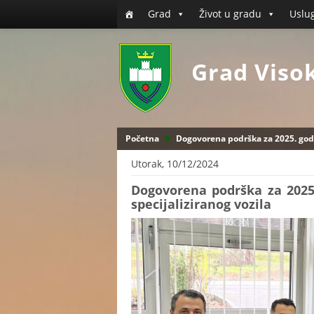
Grad
Život u gradu
Uslu
Grad Viso
Početna
Dogovorena podrška za 2025. godi
Utorak, 10/12/2024
Dogovorena podrška za 2025
specijaliziranog vozila