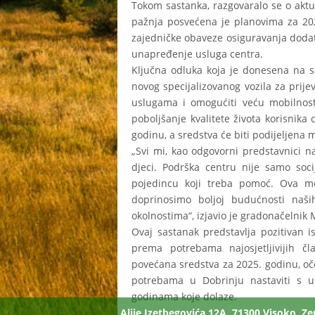
Tokom sastanka, razgovaralo se o aktua
pažnja posvećena je planovima za 2025
zajedničke obaveze osiguravanja dodat
unapređenje usluga centra.
Ključna odluka koja je donesena na s
novog specijalizovanog vozila za prije
uslugama i omogućiti veću mobilnost 
poboljšanje kvalitete života korisnik
godinu, a sredstva će biti podijeljena
„Svi mi, kao odgovorni predstavnici 
djeci. Podrška centru nije samo soc
pojedincu koji treba pomoć. Ova m
doprinosimo boljoj budućnosti naši
okolnostima“, izjavio je gradonačelnik 
Ovaj sastanak predstavlja pozitivan 
prema potrebama najosjetljivijih č
povećana sredstva za 2025. godinu, oč
potrebama u Dobrinju nastaviti s 
godinama koje dolaze.
Alije Izetbegovića 12A, 71300 Visoko, Z