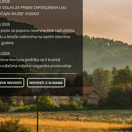
8.2026
I OGLAS ZA PRIJEM ZAPOSLENIKA U JU
IČAJNI MUZEJ” VISOKO
8.2026
i poziv za popunu rezervne liste radi učešća
du u birački odborima na općim izborima
. godine
8.2026
aćena novčana podrška za II kvartal
zvođačima mlijeka i organske proizvodnje
IVA NOVOSTI
NOVOSTI U SLIKAMA