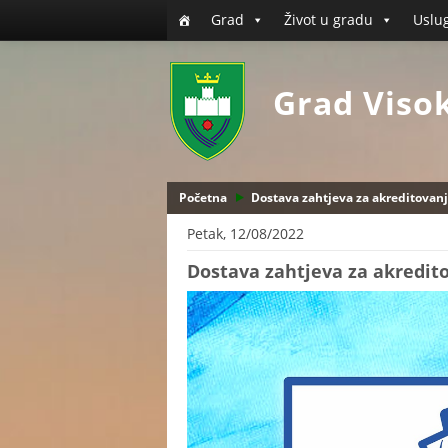
Grad
Život u gradu
Uslu
Grad Viso
Početna
Dostava zahtjeva za akreditovan
Petak, 12/08/2022
Dostava zahtjeva za akredit