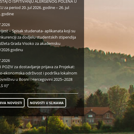
EŠTAJ O ISPITIVANJU ALERGENOG POLENA U
 za period 20. jul 2026. godine – 26. jul
. godine
7.2026
ijest – Spisak studenata- aplikanata koji su
nkurenciji za dodjelu studentskih stipendija
udžeta Grada Visoko za akademsku
/2026 godinu
7.2026
I POZIV za dostavljanje prijava za Projekat:
io-ekonomska održivost i podrška lokalnom
ovništvu u Bosni i Hercegovini 2025–2028
S II)”
IVA NOVOSTI
NOVOSTI U SLIKAMA