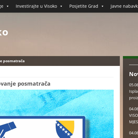
ge
Investirajte u Visoko
Posjetite Grad
Javne nabavk
ko
je posmatrača
No
ovanje posmatrača
05.0
Ispl
proi
04.0
VISO
MJES
04.0