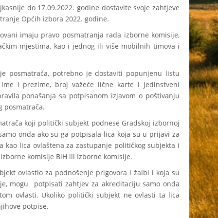
ije do 17.09.2022. godine dostavite svoje zahtjeve
ranje Općih izbora 2022. godine.
 imaju pravo posmatranja rada izborne komisije,
ačkim mjestima, kao i jednog ili više mobilnih timova i
matrača, potrebno je dostaviti popunjenu listu
ime i prezime, broj važeće lične karte i jedinstveni
pravila ponašanja sa potpisanom izjavom o poštivanju
og posmatrača.
a koji politički subjekt podnese Gradskoj izbornoj
samo onda ako su ga potpisala lica koja su u prijavi za
kao lica ovlaštena za zastupanje političkog subjekta i
izborne komisije BiH ili Izborne komisije.
t ovlastio za podnošenje prigovora i žalbi i koja su
je, mogu potpisati zahtjev za akreditaciju samo onda
om ovlasti. Ukoliko politički subjekt ne ovlasti ta lica
njihove potpise.