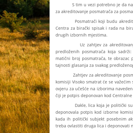
S tim u vezi potrebno je da najkasn
za akreditovanje posmatrača za posmat
Posmatrači koji budu akreditovani
Centra za birački spisak i rada na bir
drugih izbornih mjestima.
Uz zahtjev za akreditovanje pos
predloženih posmatrača koja sadrži: 
matični broj posmatrača, te obrazac 
tajnosti glasanja za svakog predložen
Zahtjev za akreditovanje posmatrač
komisiji Visoko smatrat će se važećim 
ovjeru za učešće na izborima navedena 
čiji je potpis deponovan kod Centralne 
Dakle, lica koja je politički subjek
deponovala potpis kod izborne komisi
kada ih politički subjekt posebnim akt
treba ovlastiti druga lica i deponovati 