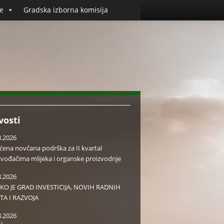
e
Gradska izborna komisija
vosti
8.2026
aćena novčana podrška za II kvartal
zvođačima mlijeka i organske proizvodnje
8.2026
KO JE GRAD INVESTICIJA, NOVIH RADNIH
TA I RAZVOJA
8.2026