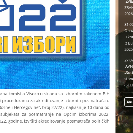
IZVJ
ZRAKU
2026
31.0
Obav
u ko
iz B
2025
27.0
JAVN
„Soc
stan
(SELL
rna komisija Visoko u skladu sa Izbornim zakonom BiH
a i procedurama za akreditovanje izbornih posmatrača u
ARH
Bosne i Hercegovine”, broj 27/22), najkasnije 10 dana od
h subjekata za posmatranje na Općim izborima 2022.
022. godine, izvršiti akreditovanje posmatrača političkih