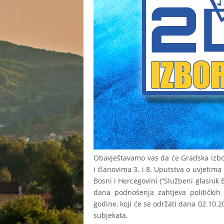
Obavještavamo vas da će Gradska izbo
i članovima 3. i 8. Uputstva o uvjetim
Bosni i Hercegovini (“Službeni glasnik 
dana podnošenja zahtjeva politički
godine, koji će se održati dana 02.10.2
subjekata.