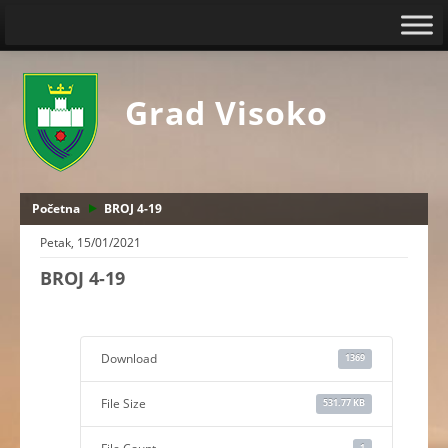
Grad Visoko
Početna
BROJ 4-19
Petak, 15/01/2021
BROJ 4-19
Download
1369
File Size
531.77 KB
1