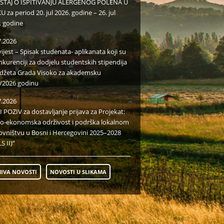
EŠTAJ O ISPITIVANJU ALERGENOG POLENA U
 za period 20. jul 2026. godine – 26. jul
. godine
7.2026
ijest – Spisak studenata- aplikanata koji su
nkurenciji za dodjelu studentskih stipendija
udžeta Grada Visoko za akademsku
/2026 godinu
7.2026
I POZIV za dostavljanje prijava za Projekat:
io-ekonomska održivost i podrška lokalnom
ovništvu u Bosni i Hercegovini 2025–2028
S II)”
IVA NOVOSTI
NOVOSTI U SLIKAMA