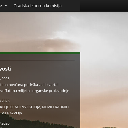
e
Gradska izborna komisija
vosti
8.2026
aćena novčana podrška za II kvartal
zvođačima mlijeka i organske proizvodnje
8.2026
KO JE GRAD INVESTICIJA, NOVIH RADNIH
TA I RAZVOJA
8.2026