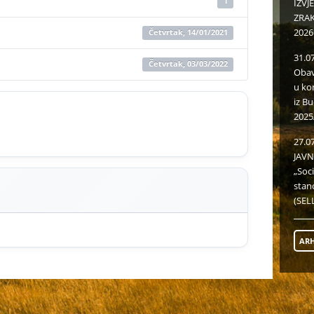
1
IZVJ
ZRAKU
2026
Četvrtak, 14/01/2021
31.0
Četvrtak, 03/03/2022
Obav
u ko
iz B
2025
27.0
JAVN
„Soc
stan
(SELL
ARH