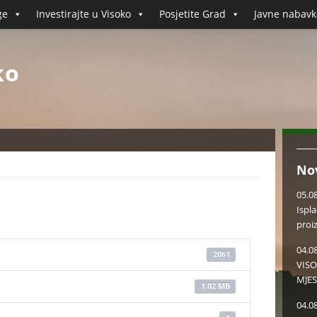
ge
Investirajte u Visoko
Posjetite Grad
Javne nabavk
ko
No
05.0
Ispl
proi
04.0
2061
VISO
MJES
1.02 MB
04.0