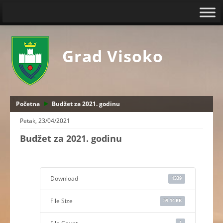
Grad Visoko
Početna
Budžet za 2021. godinu
Petak, 23/04/2021
Budžet za 2021. godinu
Download
1339
File Size
59.14 KB
1