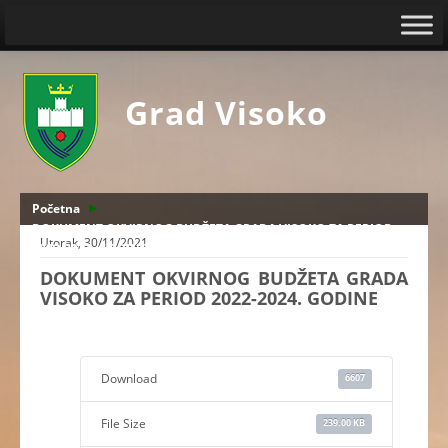
Grad Visoko
Početna
DOKUMENT OKVIRNOG BUDŽETA GRADA VISOKO ZA PERIOD
Utorak, 30/11/2021
2022-2024. GODINE
DOKUMENT OKVIRNOG BUDŽETA GRADA
VISOKO ZA PERIOD 2022-2024. GODINE
Download
6607
File Size
239.00 KB