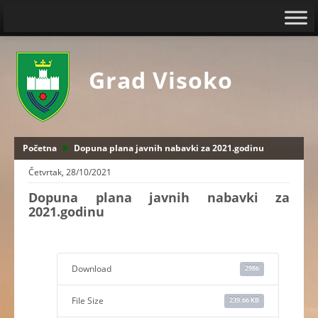
Grad Visoko
Početna
Dopuna plana javnih nabavki za 2021.godinu
Četvrtak, 28/10/2021
Dopuna plana javnih nabavki za
2021.godinu
Download
2986
File Size
239.66 KB