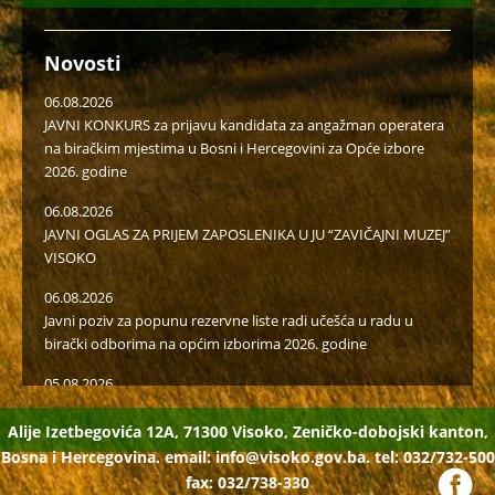
Novosti
06.08.2026
JAVNI KONKURS za prijavu kandidata za angažman operatera
na biračkim mjestima u Bosni i Hercegovini za Opće izbore
2026. godine
06.08.2026
JAVNI OGLAS ZA PRIJEM ZAPOSLENIKA U JU “ZAVIČAJNI MUZEJ”
VISOKO
06.08.2026
Javni poziv za popunu rezervne liste radi učešća u radu u
birački odborima na općim izborima 2026. godine
05.08.2026
Isplaćena novčana podrška za II kvartal proizvođačima
mlijeka i organske proizvodnje
Alije Izetbegovića 12A, 71300 Visoko, Zeničko-dobojski kanton,
Bosna i Hercegovina. email:
info@visoko.gov.ba.
tel: 032/732-500
04.08.2026
fax: 032/738-330
VISOKO JE GRAD INVESTICIJA, NOVIH RADNIH MJESTA I