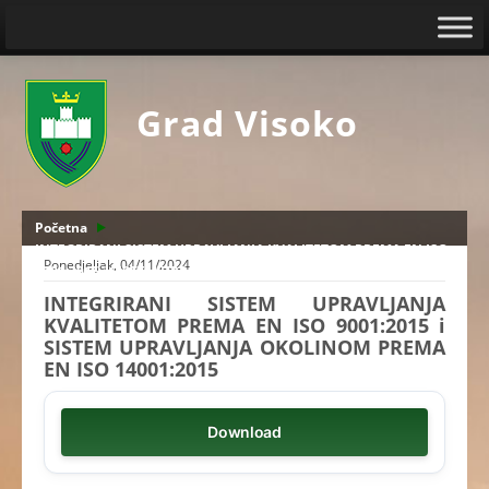
Grad Visoko
Početna
INTEGRIRANI SISTEM UPRAVLJANJA KVALITETOM PREMA EN ISO
Ponedjeljak, 04/11/2024
9001:2015 i SISTEM UPRAVLJANJA OKOLINOM PREMA EN ISO
14001:2015
INTEGRIRANI SISTEM UPRAVLJANJA
KVALITETOM PREMA EN ISO 9001:2015 i
SISTEM UPRAVLJANJA OKOLINOM PREMA
EN ISO 14001:2015
Download