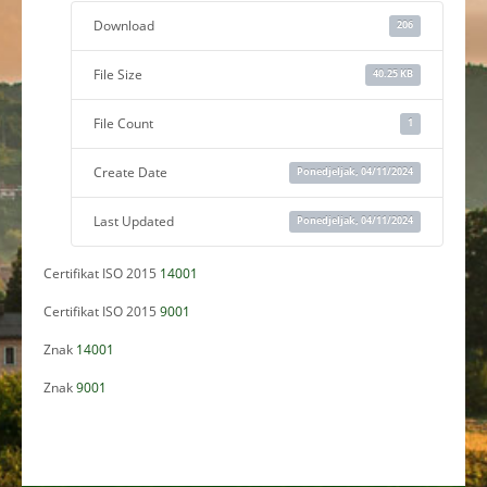
Download
206
File Size
40.25 KB
File Count
1
Create Date
Ponedjeljak, 04/11/2024
Last Updated
Ponedjeljak, 04/11/2024
Certifikat ISO 2015
14001
Certifikat ISO 2015
9001
Znak
14001
Znak
9001