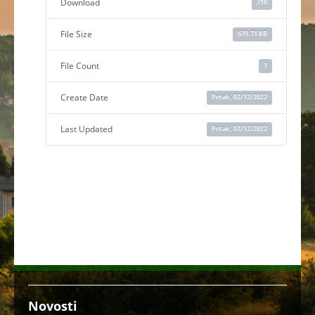
Download
710
File Size
679.71 KB
File Count
1
Create Date
Petak, 02/12/2022
Last Updated
Petak, 02/12/2022
Novosti