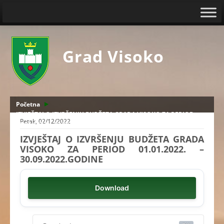
Grad Visoko
Početna
IZVJEŠTAJ O IZVRŠENJU BUDŽETA GRADA VISOKO ZA PERIOD
Petak, 02/12/2022
01.01.2022. - 30.09.2022.GODINE
IZVJEŠTAJ O IZVRŠENJU BUDŽETA GRADA
VISOKO ZA PERIOD 01.01.2022. –
30.09.2022.GODINE
Download