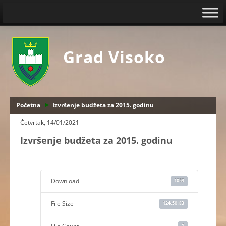
Grad Visoko
Početna
Izvršenje budžeta za 2015. godinu
Četvrtak, 14/01/2021
Izvršenje budžeta za 2015. godinu
Download
1053
File Size
124.50 KB
1