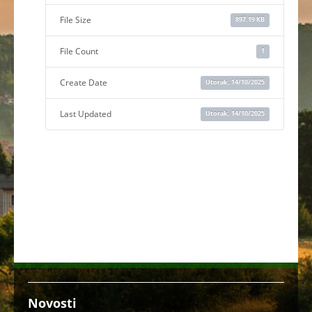
File Size
897.19 KB
File Count
1
Create Date
Utorak, 14/10/2025
Last Updated
Utorak, 14/10/2025
Novosti