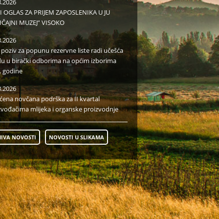
8.2026
I OGLAS ZA PRIJEM ZAPOSLENIKA U JU
IČAJNI MUZEJ” VISOKO
8.2026
i poziv za popunu rezervne liste radi učešća
du u birački odborima na općim izborima
. godine
8.2026
aćena novčana podrška za II kvartal
zvođačima mlijeka i organske proizvodnje
IVA NOVOSTI
NOVOSTI U SLIKAMA