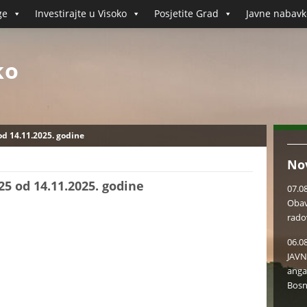
ge
Investirajte u Visoko
Posjetite Grad
Javne nabavk
ko
od 14.11.2025. godine
No
25 od 14.11.2025. godine
07.0
Obav
rado
06.0
JAVN
anga
Bosn