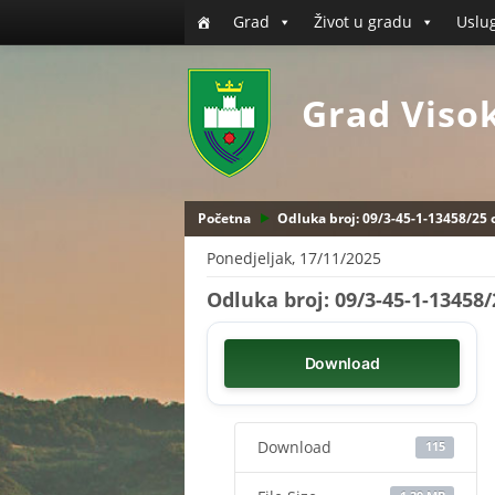
Grad
Život u gradu
Uslu
Grad Viso
Početna
Odluka broj: 09/3-45-1-13458/25 
Ponedjeljak, 17/11/2025
Odluka broj: 09/3-45-1-13458/
Download
Download
115