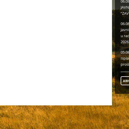
06.0
JAVN
“ZAV
06.0
Javn
u ra
2026
05.0
Ispl
proi
ARH