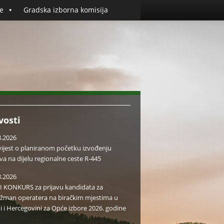
e
Gradska izborna komisija
vosti
8.2026
ijest o planiranom početku izvođenju
va na dijelu regionalne ceste R-445
8.2026
I KONKURS za prijavu kandidata za
žman operatera na biračkim mjestima u
i i Hercegovini za Opće izbore 2026. godine