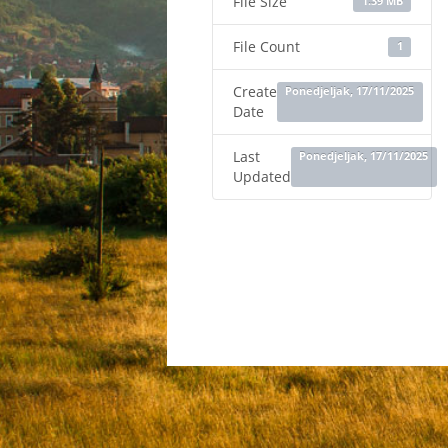
File Size
1.39 MB
File Count
1
Create
Ponedjeljak, 17/11/2025
Date
Last
Ponedjeljak, 17/11/2025
Updated