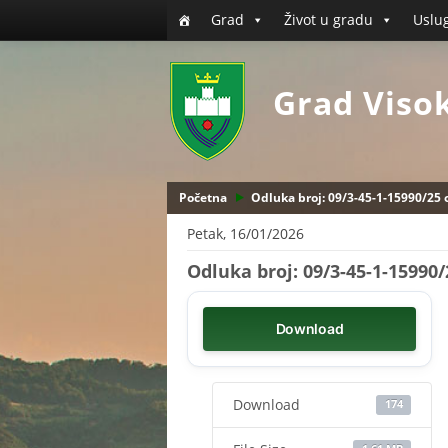
Grad
Život u gradu
Uslu
Grad Viso
Početna
Odluka broj: 09/3-45-1-15990/25 
Petak, 16/01/2026
Odluka broj: 09/3-45-1-15990/
Download
Download
174