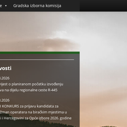
e
Gradska izborna komisija
vosti
8.2026
ijest o planiranom početku izvođenju
va na dijelu regionalne ceste R-445
8.2026
I KONKURS za prijavu kandidata za
žman operatera na biračkim mjestima u
i i Hercegovini za Opće izbore 2026. godine