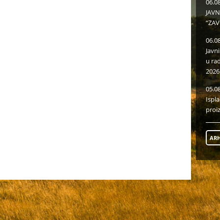
06.0
JAVN
“ZAV
06.0
Javn
u ra
2026
05.0
Ispl
proi
ARH