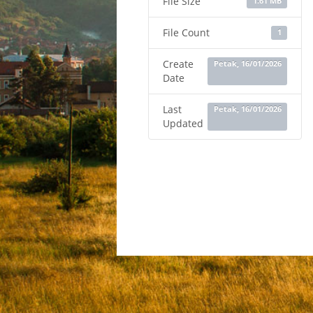
File Size
1.61 MB
File Count
1
Create
Petak, 16/01/2026
Date
Last
Petak, 16/01/2026
Updated