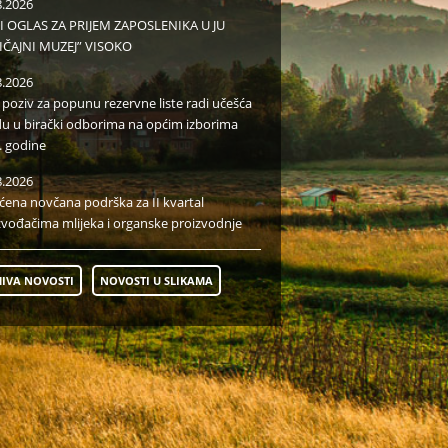
8.2026
I OGLAS ZA PRIJEM ZAPOSLENIKA U JU
IČAJNI MUZEJ” VISOKO
8.2026
i poziv za popunu rezervne liste radi učešća
du u birački odborima na općim izborima
. godine
8.2026
aćena novčana podrška za II kvartal
zvođačima mlijeka i organske proizvodnje
IVA NOVOSTI
NOVOSTI U SLIKAMA