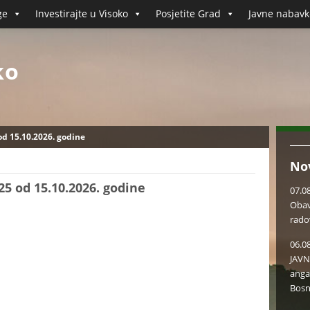
ge
Investirajte u Visoko
Posjetite Grad
Javne nabavk
ko
od 15.10.2026. godine
No
25 od 15.10.2026. godine
07.0
Obav
rado
06.0
JAVN
anga
Bosn