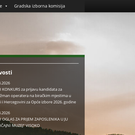
e
Gradska izborna komisija
vosti
8.2026
I KONKURS za prijavu kandidata za
žman operatera na biračkim mjestima u
i i Hercegovini za Opće izbore 2026. godine
8.2026
I OGLAS ZA PRIJEM ZAPOSLENIKA U JU
IČAJNI MUZEJ” VISOKO