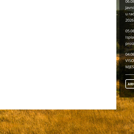
06.0
Javn
u ra
2026
05.0
Ispl
proi
04.0
VISO
MJES
ARH