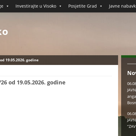
ge
Investirajte u Visoko
Posjetite Grad
Javne nabavk
ko
 od 19.05.2026. godine
No
/26 od 19.05.2026. godine
06.0
JAVN
anga
Bosn
06.0
JAVN
“ZAV