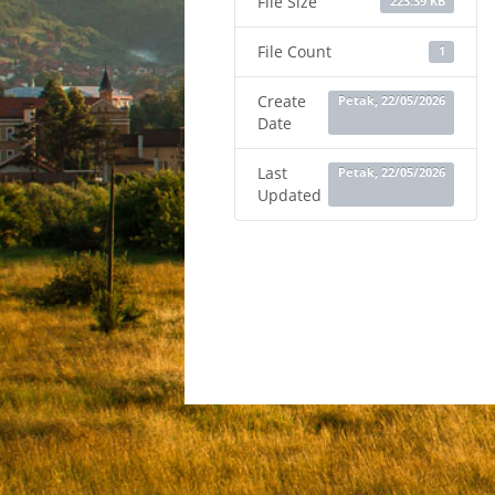
File Size
223.39 KB
File Count
1
Create
Petak, 22/05/2026
Date
Last
Petak, 22/05/2026
Updated