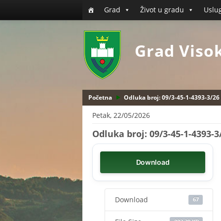
Grad
Život u gradu
Uslu
Grad Viso
Početna
Odluka broj: 09/3-45-1-4393-3/26
Petak, 22/05/2026
Odluka broj: 09/3-45-1-4393-3
Download
Download
67