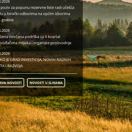
8.2026
i poziv za popunu rezervne liste radi učešća
du u birački odborima na općim izborima
. godine
8.2026
aćena novčana podrška za II kvartal
zvođačima mlijeka i organske proizvodnje
8.2026
KO JE GRAD INVESTICIJA, NOVIH RADNIH
TA I RAZVOJA
IVA NOVOSTI
NOVOSTI U SLIKAMA