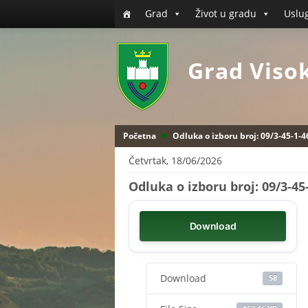
Grad
Život u gradu
Uslu
Grad Viso
Početna
Odluka o izboru broj: 09/3-45-1-
Četvrtak, 18/06/2026
Odluka o izboru broj: 09/3-45
Download
Download
58