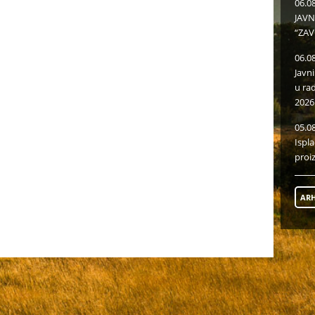
06.0
JAVN
“ZAV
06.0
Javn
u ra
2026
05.0
Ispl
proi
ARH