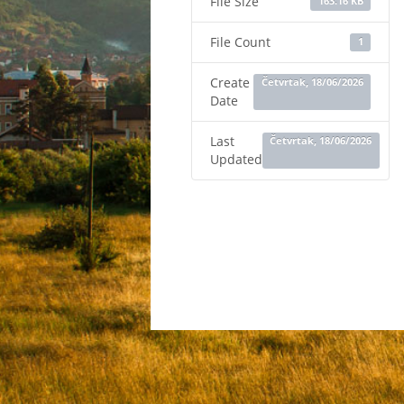
File Size
163.16 KB
File Count
1
Create
Četvrtak, 18/06/2026
Date
Last
Četvrtak, 18/06/2026
Updated