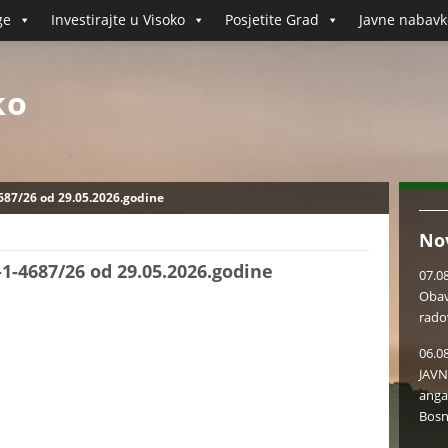
ge
Investirajte u Visoko
Posjetite Grad
Javne nabavk
ko
4687/26 od 29.05.2026.godine
No
-1-4687/26 od 29.05.2026.godine
07.0
Obav
rado
06.0
JAVN
anga
Bosn