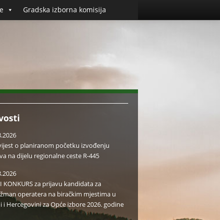
e
Gradska izborna komisija
vosti
8.2026
ijest o planiranom početku izvođenju
va na dijelu regionalne ceste R-445
8.2026
I KONKURS za prijavu kandidata za
žman operatera na biračkim mjestima u
i i Hercegovini za Opće izbore 2026. godine