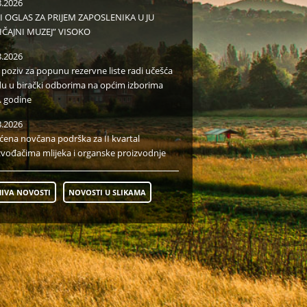
8.2026
I OGLAS ZA PRIJEM ZAPOSLENIKA U JU
IČAJNI MUZEJ” VISOKO
8.2026
i poziv za popunu rezervne liste radi učešća
du u birački odborima na općim izborima
. godine
8.2026
aćena novčana podrška za II kvartal
zvođačima mlijeka i organske proizvodnje
IVA NOVOSTI
NOVOSTI U SLIKAMA