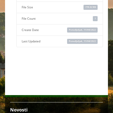
File Size
778.02 KB
File Count
1
Create Date
Ponedjeljak, 11/04/2022
Last Updated
Ponedjeljak, 11/04/2022
Novosti