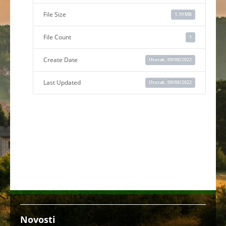
File Size
1.19 MB
File Count
1
Create Date
Utorak, 09/08/2022
Last Updated
Utorak, 09/08/2022
Novosti