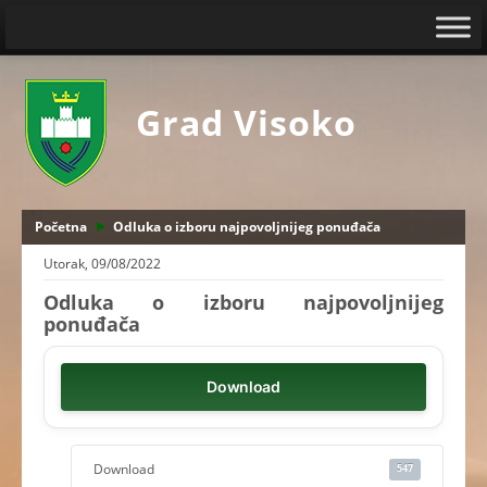
Grad Visoko
Početna
Odluka o izboru najpovoljnijeg ponuđača
Utorak, 09/08/2022
Odluka o izboru najpovoljnijeg
ponuđača
Download
Download
547