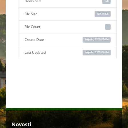
Download
196
File Size
139.16 KB
File Count
1
Create Date
Srijeda, 23/10/2024
Last Updated
Srijeda, 23/10/2024
Novosti