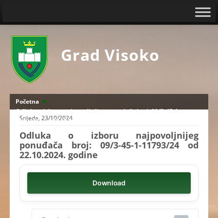
Grad Visoko
Početna
Odluka o izboru najpovoljnijeg ponuđača broj: 09/3-45-1-
Srijeda, 23/10/2024
11793/24 od 22.10.2024. godine
Odluka o izboru najpovoljnijeg
ponuđača broj: 09/3-45-1-11793/24 od
22.10.2024. godine
Download