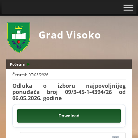
Grad Visoko
Početna
Odluka o izboru najpovoljnijeg ponuđača broj 09/3-45-1-4394/26
Četvrtak, 07/05/2026
od 06.05.2026. godine
Odluka o izboru najpovoljnijeg
ponuđača broj 09/3-45-1-4394/26 od
06.05.2026. godine
Download