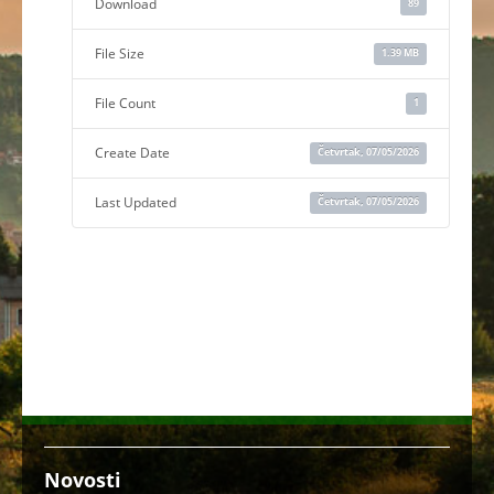
Download
89
File Size
1.39 MB
File Count
1
Create Date
Četvrtak, 07/05/2026
Last Updated
Četvrtak, 07/05/2026
Novosti