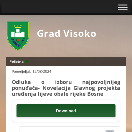
Grad Visoko
Početna
Odluka o izboru najpovoljnijeg ponuđača- Novelacija Glavnog
Ponedjeljak, 12/08/2024
projekta uređenja lijeve obale rijeke Bosne
Odluka o izboru najpovoljnijeg
ponuđača- Novelacija Glavnog projekta
uređenja lijeve obale rijeke Bosne
Download