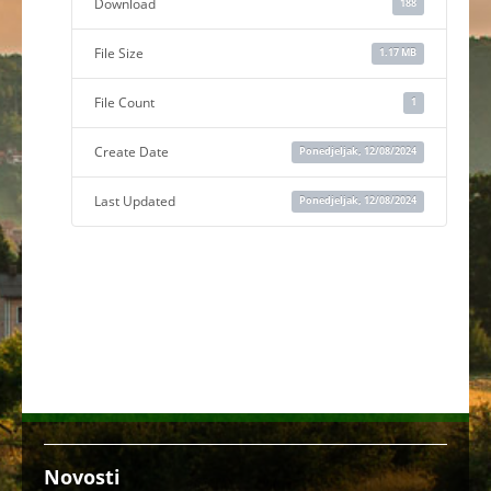
Download
188
File Size
1.17 MB
File Count
1
Create Date
Ponedjeljak, 12/08/2024
Last Updated
Ponedjeljak, 12/08/2024
Novosti