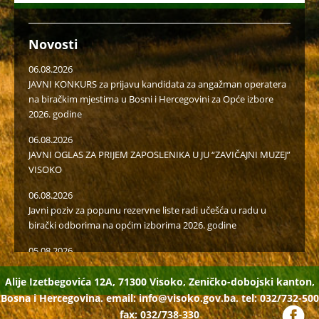
Novosti
06.08.2026
JAVNI KONKURS za prijavu kandidata za angažman operatera
na biračkim mjestima u Bosni i Hercegovini za Opće izbore
2026. godine
06.08.2026
JAVNI OGLAS ZA PRIJEM ZAPOSLENIKA U JU “ZAVIČAJNI MUZEJ”
VISOKO
06.08.2026
Javni poziv za popunu rezervne liste radi učešća u radu u
birački odborima na općim izborima 2026. godine
05.08.2026
Isplaćena novčana podrška za II kvartal proizvođačima
mlijeka i organske proizvodnje
Alije Izetbegovića 12A, 71300 Visoko, Zeničko-dobojski kanton,
Bosna i Hercegovina. email:
info@visoko.gov.ba.
tel: 032/732-500
04.08.2026
fax: 032/738-330