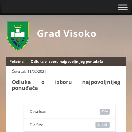
Grad Visoko
Početna
Odluka o izboru najpovoljnijeg ponuđača
Četvrtak, 11/02/2021
Odluka o izboru najpovoljnijeg
ponuđača
Download
1304
File Size
3.41 MB