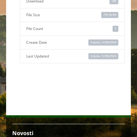
Download
296
File Size
750.46 KB
File Count
1
Create Date
Srijeda, 12/06/2024
Last Updated
Srijeda, 12/06/2024
Novosti