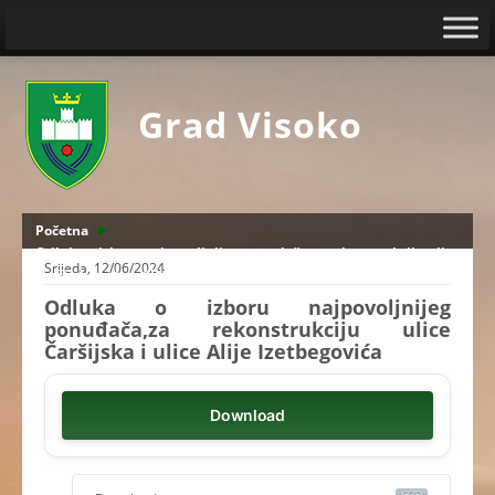
Grad Visoko
Početna
Odluka o izboru najpovoljnijeg ponuđača,za rekonstrukciju ulice
Srijeda, 12/06/2024
Čaršijska i ulice Alije Izetbegovića
Odluka o izboru najpovoljnijeg
ponuđača,za rekonstrukciju ulice
Čaršijska i ulice Alije Izetbegovića
Download