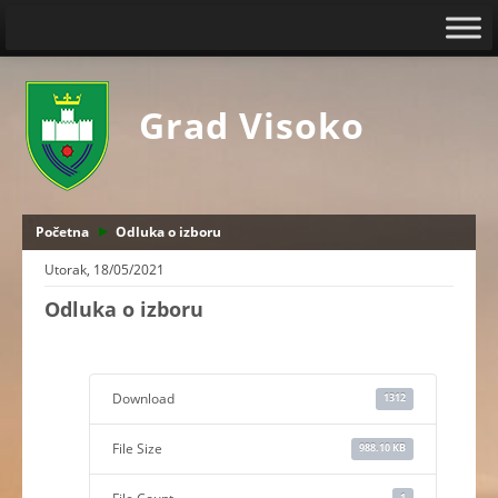
Grad Visoko
Početna
Odluka o izboru
Utorak, 18/05/2021
Odluka o izboru
Download
1312
File Size
988.10 KB
1