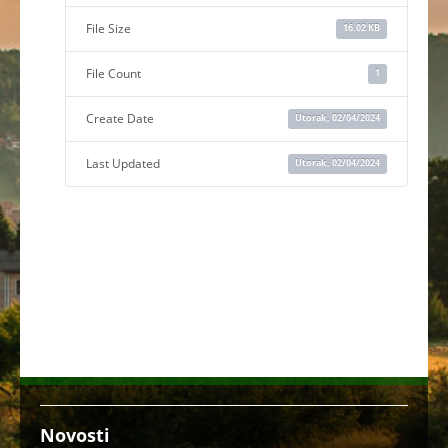
File Size
16.02 KB
File Count
1
Create Date
Utorak, 02/04/2024
Last Updated
Utorak, 02/04/2024
Novosti