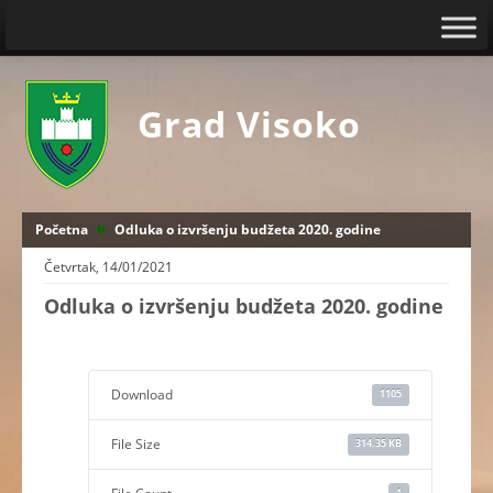
Grad Visoko
Početna
Odluka o izvršenju budžeta 2020. godine
Četvrtak, 14/01/2021
Odluka o izvršenju budžeta 2020. godine
Download
1105
File Size
314.35 KB
1