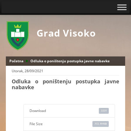
Grad Visoko
Početna
Odluka o poništenju postupka javne nabavke
Utorak, 28/09/2021
Odluka o poništenju postupka javne
nabavke
Download
3331
File Size
772.19 KB