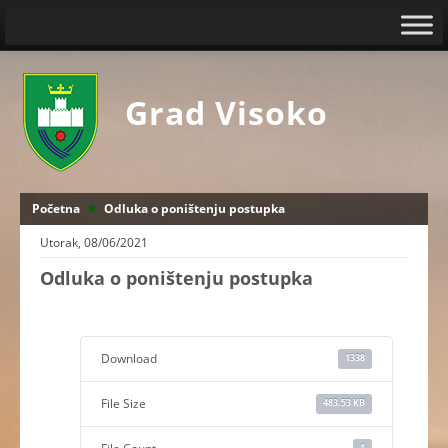
Grad Visoko
Početna
Odluka o poništenju postupka
Utorak, 08/06/2021
Odluka o poništenju postupka
Download
1338
File Size
483.53 KB
1