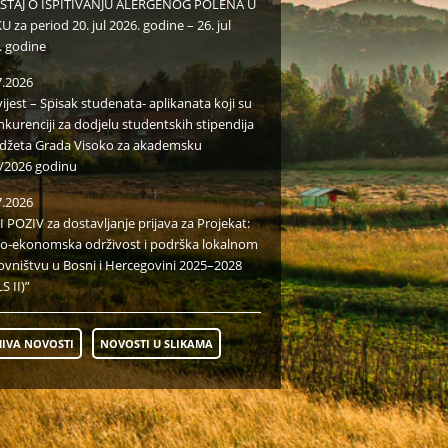
EŠTAJ O ISPITIVANJU ALERGENOG POLENA U
 za period 20. jul 2026. godine – 26. jul
. godine
7.2026
ijest – Spisak studenata- aplikanata koji su
nkurenciji za dodjelu studentskih stipendija
udžeta Grada Visoko za akademsku
/2026 godinu
7.2026
I POZIV za dostavljanje prijava za Projekat:
io-ekonomska održivost i podrška lokalnom
ovništvu u Bosni i Hercegovini 2025–2028
S II)”
IVA NOVOSTI
NOVOSTI U SLIKAMA