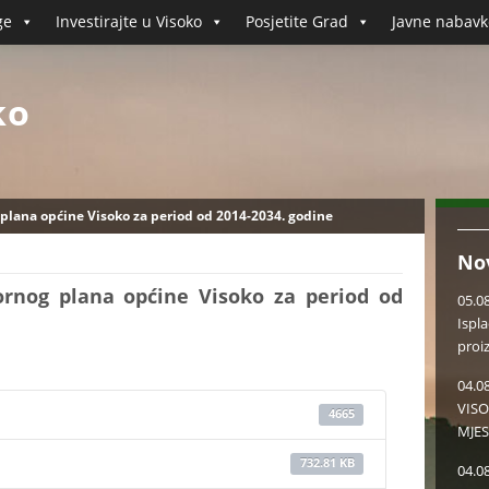
ge
Investirajte u Visoko
Posjetite Grad
Javne nabavk
ko
plana općine Visoko za period od 2014-2034. godine
No
rnog plana općine Visoko za period od
05.0
Ispl
proi
04.0
VISO
4665
MJES
732.81 KB
04.0