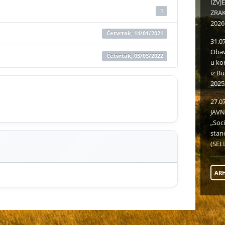
IZVJ
1
ZRAKU
2026
Četvrtak, 14/01/2021
31.0
Obav
Četvrtak, 03/03/2022
u ko
iz B
2025
27.0
JAVN
„Soc
stan
(SELL
ARH