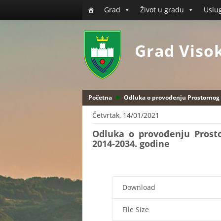
Grad
Život u gradu
Uslu
Grad Viso
Početna
Odluka o provođenju Prostornog 
Četvrtak, 14/01/2021
Odluka o provođenju Prosto
2014-2034. godine
Download
File Size