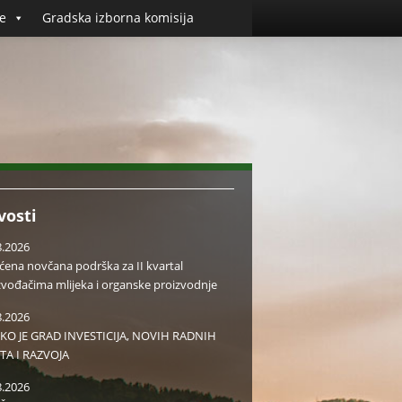
e
Gradska izborna komisija
vosti
8.2026
aćena novčana podrška za II kvartal
zvođačima mlijeka i organske proizvodnje
8.2026
KO JE GRAD INVESTICIJA, NOVIH RADNIH
TA I RAZVOJA
8.2026